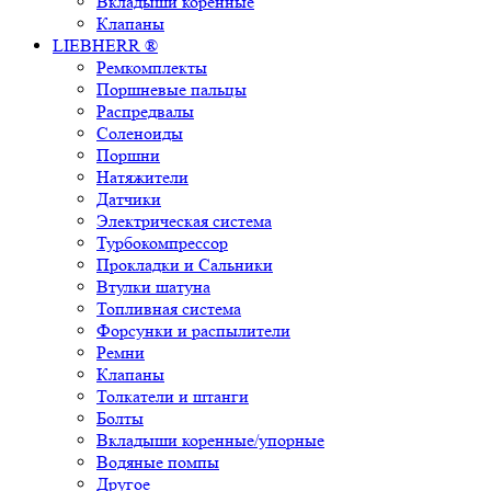
Вкладыши коренные
Клапаны
LIEBHERR ®
Ремкомплекты
Поршневые пальцы
Распредвалы
Соленоиды
Поршни
Натяжители
Датчики
Электрическая система
Турбокомпрессор
Прокладки и Сальники
Втулки шатуна
Топливная система
Форсунки и распылители
Ремни
Клапаны
Толкатели и штанги
Болты
Вкладыши коренные/упорные
Водяные помпы
Другое