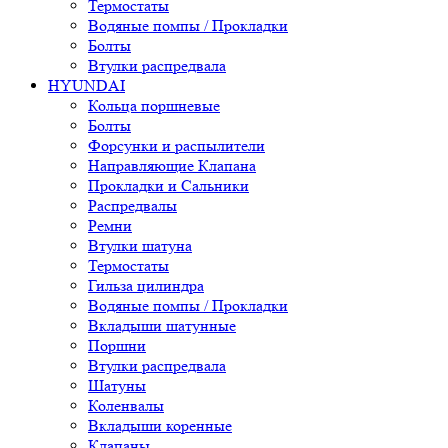
Термостаты
Водяные помпы / Прокладки
Болты
Втулки распредвала
HYUNDAI
Кольца поршневые
Болты
Форсунки и распылители
Направляющие Клапана
Прокладки и Сальники
Распредвалы
Ремни
Втулки шатуна
Термостаты
Гильза цилиндра
Водяные помпы / Прокладки
Вкладыши шатунные
Поршни
Втулки распредвала
Шатуны
Коленвалы
Вкладыши коренные
Клапаны