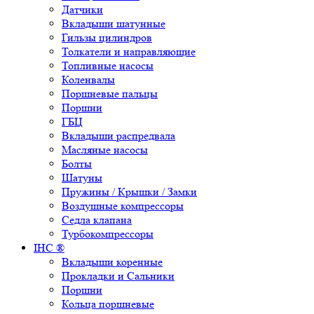
Датчики
Вкладыши шатунные
Гильзы цилиндров
Толкатели и направляющие
Топливные насосы
Коленвалы
Поршневые пальцы
Поршни
ГБЦ
Вкладыши распредвала
Масляные насосы
Болты
Шатуны
Пружины / Крышки / Замки
Воздушные компрессоры
Седла клапана
Турбокомпрессоры
IHC ®
Вкладыши коренные
Прокладки и Сальники
Поршни
Кольца поршневые