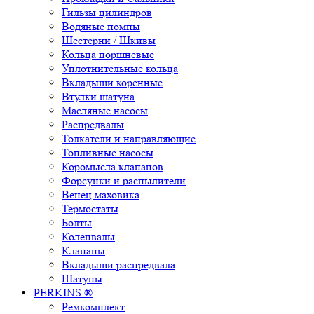
Гильзы цилиндров
Водяные помпы
Шестерни / Шкивы
Кольца поршневые
Уплотнительные кольца
Вкладыши коренные
Втулки шатуна
Масляные насосы
Распредвалы
Толкатели и направляющие
Топливные насосы
Коромысла клапанов
Форсунки и распылители
Венец маховика
Термостаты
Болты
Коленвалы
Клапаны
Вкладыши распредвала
Шатуны
PERKINS ®
Ремкомплект