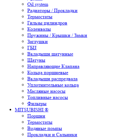
Oil system
Радиаторы / Прокладки
Термостаты
Гильзы цилиндров
Коленвалы
Пружины / Крышки / Замки
Заглушки
ГБЦ
Вкладыши шатунные
Шатуны
Направляющие Клапана
Кольца поршневые
Вкладыши распредвала
Уплотнительные кольца
Масляные насосы
Топливные насосы
Фильтры
MITSUBISHI ®
Поршни
Термостаты
Водяные помпы
Прокладки и Сальники