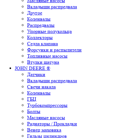
Масляные насосы
Вкладыши распредвала
Другое
Коленвалы
Распредвалы
Упорные полукольца
Коллекторы
Седла клапана
Форсунки и распылители
Топливные насосы
Втулки шатуна
JOHN DEERE ®
Датчики
Вкладыши распредвала
Свечи накала
Коленвалы
ГБЦ
Турбокомпрессоры
Болты
Масляные насосы
Радиаторы / Прокладки
Венец маховика
Гильзы цилиндров