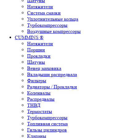
Шатуны
Натяжители
Система смазки
Уплотнительные кольца
Турбокомпрессоры
Воздушные компрессоры
CUMMINS ®
Натяжители
Поршни
Прокладки
Шатуны
Венец маховика
Вкладыши распредвала
Фильтры
Радиаторы / Прокладки
Коленвалы
Распредвалы
ТНВД
Термостаты
Турбокомпрессоры
Топливная система
Гильзы цилиндров
Клапаны