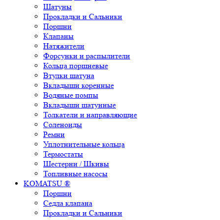
Шатуны
Прокладки и Сальники
Поршни
Клапаны
Натяжители
Форсунки и распылители
Кольца поршневые
Втулки шатуна
Вкладыши коренные
Водяные помпы
Вкладыши шатунные
Толкатели и направляющие
Соленоиды
Ремни
Уплотнительные кольца
Термостаты
Шестерни / Шкивы
Топливные насосы
KOMATSU ®
Поршни
Седла клапана
Прокладки и Сальники