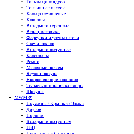
Гильзы цилиндров
Топливные насосы
Кольца поршневые
Клапаны
Вкладыши коренные
Венец маховика
Форсунки и распылители
Свечи накала
Вкладыши шатунные
Коленвалы
Ремни
Масляные насосы
Втулки шатуна
Направляющие клапанов
Толкатели и направляющие
Шатуны
MWM ®
Пружины / Крышки / Замки
Другое
Поршни
Вкладыши шатунные
ГБЦ
Прокладки и Сальники