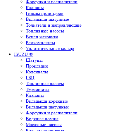
Форсунки и распылители
Клапаны
Гильзы цилиндров
Вкладыши шатунные
Толкатели и направляющие
Топливные насосы
Венец маховика
Ремкомплекты
Уплотнительные кольца
ISUZU ®
Шатуны
Прокладки
Коленвалы
ГБЦ
Топливные насосы
Термостаты
Клапаны
Вкладыши коренные
Вкладыши шатунные
Форсунки и распылители
Водяные помпы
Масляные насосы
Кольца поршневые