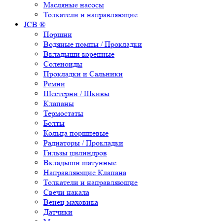
Масляные насосы
Толкатели и направляющие
JCB ®
Поршни
Водяные помпы / Прокладки
Вкладыши коренные
Соленоиды
Прокладки и Сальники
Ремни
Шестерни / Шкивы
Клапаны
Термостаты
Болты
Кольца поршневые
Радиаторы / Прокладки
Гильзы цилиндров
Вкладыши шатунные
Направляющие Клапана
Толкатели и направляющие
Свечи накала
Венец маховика
Датчики