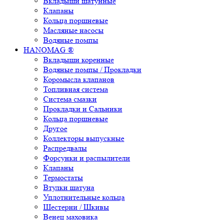
Вкладыши шатунные
Клапаны
Кольца поршневые
Масляные насосы
Водяные помпы
HANOMAG ®
Вкладыши коренные
Водяные помпы / Прокладки
Коромысла клапанов
Топливная система
Система смазки
Прокладки и Сальники
Кольца поршневые
Другое
Коллекторы выпускные
Распредвалы
Форсунки и распылители
Клапаны
Термостаты
Втулки шатуна
Уплотнительные кольца
Шестерни / Шкивы
Венец маховика