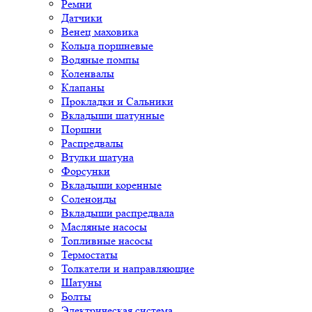
Ремни
Датчики
Венец маховика
Кольца поршневые
Водяные помпы
Коленвалы
Клапаны
Прокладки и Сальники
Вкладыши шатунные
Поршни
Распредвалы
Втулки шатуна
Форсунки
Вкладыши коренные
Соленоиды
Вкладыши распредвала
Масляные насосы
Топливные насосы
Термостаты
Толкатели и направляющие
Шатуны
Болты
Электрическая система