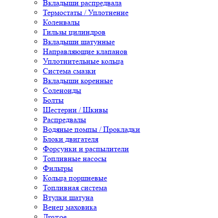
Вкладыши распредвала
Термостаты / Уплотнение
Коленвалы
Гильзы цилиндров
Вкладыши шатунные
Направляющие клапанов
Уплотнительные кольца
Система смазки
Вкладыши коренные
Соленоиды
Болты
Шестерни / Шкивы
Распредвалы
Водяные помпы / Прокладки
Блоки двигателя
Форсунки и распылители
Топливные насосы
Фильтры
Кольца поршневые
Топливная система
Втулки шатуна
Венец маховика
Другое