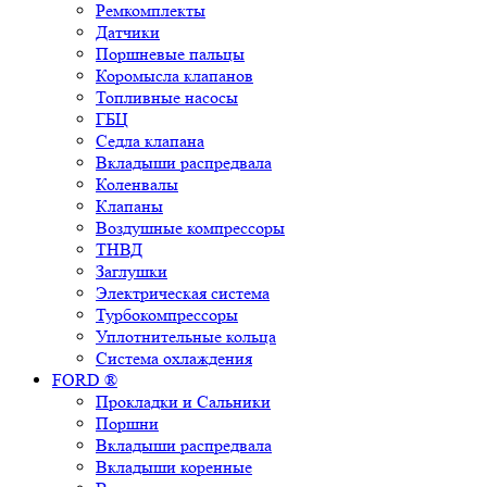
Ремкомплекты
Датчики
Поршневые пальцы
Коромысла клапанов
Топливные насосы
ГБЦ
Седла клапана
Вкладыши распредвала
Коленвалы
Клапаны
Воздушные компрессоры
ТНВД
Заглушки
Электрическая система
Турбокомпрессоры
Уплотнительные кольца
Система охлаждения
FORD ®
Прокладки и Сальники
Поршни
Вкладыши распредвала
Вкладыши коренные