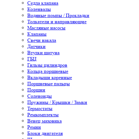
Седла клапана
Коленвалы
Водяные помпы / Прокладки
Толкатели и направляющие
Масляные насосы
Клапаны
Свечи накала
Датчики
Втулки шатуна
ГБЦ
Гильзы цилиндров
Кольца поршневые
Вкладыши коренные
Поршневые пальцы
Поршни
Соленоиды
Пружины / Крышки / Замки
Термостаты
Ремкомплекты
Венец маховика
Ремни
Блоки двигателя