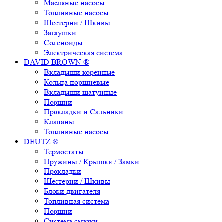
Масляные насосы
Топливные насосы
Шестерни / Шкивы
Заглушки
Соленоиды
Электрическая система
DAVID BROWN ®
Вкладыши коренные
Кольца поршневые
Вкладыши шатунные
Поршни
Прокладки и Сальники
Клапаны
Топливные насосы
DEUTZ ®
Термостаты
Пружины / Крышки / Замки
Прокладки
Шестерни / Шкивы
Блоки двигателя
Топливная система
Поршни
Система смазки