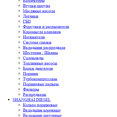
Коллекторы
Втулки шатуна
Масляные насосы
Датчики
ГБЦ
Форсунки и распылители
Коромысла клапанов
Натяжители
Система смазки
Вкладыши распредвала
Шестерни / Шкивы
Соленоиды
Топливные насосы
Блоки двигателя
Поршни
Турбокомпрессоры
Поршневые пальцы
Фильтры
Распредвалы
SHANGHAI DIESEL
Кольца поршневые
Вкладыши коренные
Вкладыши шатунные