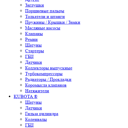
Заглушки
Поршневые пальцы
Толкатели и штанги
Пружины / Крышки / Замки
Масляные насосы
Клапаны
Ремни
Шатуны
Стартеры
ГБЦ
Датчики
Коллекторы выпускные
Турбокомпрессоры
Радиаторы / Прокладки
Коромысла клапанов
Натяжители
KUBOTA ®
Шатуны
Датчики
Гильза цилиндра
Коленвалы
ГБЦ