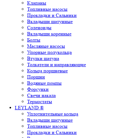
Клапаны
Топливные насосы
Прокладки и Сальники
Вкладыши шатунные
Соленоиды
Вкладыши коренные
Болты
Масляные насосы
Упорные полукольца
Втулки шатуна
Толкатели и направляющие
Кольца поршневые
Поршни
Водяные помпы
Форсунки
Свечи накала
Термостаты
LEYLAND ®
Уплотнительные кольца
Вкладыши шатунные
Топливные насосы
Прокладки и Сальники