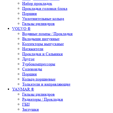
Набор прокладок
Прокладки головки блока
Поршни
Уплотнительные кольца
Гильзы цилиндров
VOLVO ®
Водяные помпы / Прокладки
Вкладыши шатунные
Коллекторы выпускные
Натяжители
Прокладки и Сальники
Другое
Турбокомпрессоры
Соленоиды
Поршни
Кольца поршневые
Толкатели и направляющие
YANMAR ®
Гильзы цилиндров
Радиаторы / Прокладки
ГБЦ
Заглушки