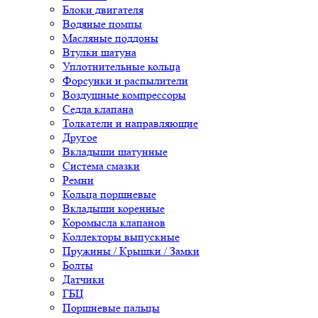
Блоки двигателя
Водяные помпы
Масляные поддоны
Втулки шатуна
Уплотнительные кольца
Форсунки и распылители
Воздушные компрессоры
Седла клапана
Толкатели и направляющие
Другое
Вкладыши шатунные
Система смазки
Ремни
Кольца поршневые
Вкладыши коренные
Коромысла клапанов
Коллекторы выпускные
Пружины / Крышки / Замки
Болты
Датчики
ГБЦ
Поршневые пальцы