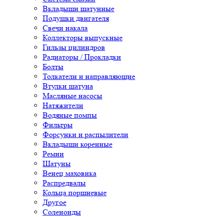
Вкладыши шатунные
Подушки двигателя
Свечи накала
Коллекторы выпускные
Гильзы цилиндров
Радиаторы / Прокладки
Болты
Толкатели и направляющие
Втулки шатуна
Масляные насосы
Натяжители
Водяные помпы
Фильтры
Форсунки и распылители
Вкладыши коренные
Ремни
Шатуны
Венец маховика
Распредвалы
Кольца поршневые
Другое
Соленоиды