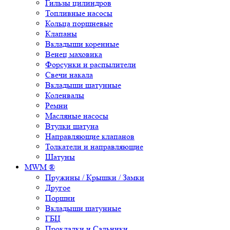
Гильзы цилиндров
Топливные насосы
Кольца поршневые
Клапаны
Вкладыши коренные
Венец маховика
Форсунки и распылители
Свечи накала
Вкладыши шатунные
Коленвалы
Ремни
Масляные насосы
Втулки шатуна
Направляющие клапанов
Толкатели и направляющие
Шатуны
MWM ®
Пружины / Крышки / Замки
Другое
Поршни
Вкладыши шатунные
ГБЦ
Прокладки и Сальники