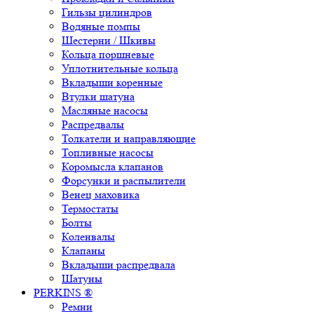
Гильзы цилиндров
Водяные помпы
Шестерни / Шкивы
Кольца поршневые
Уплотнительные кольца
Вкладыши коренные
Втулки шатуна
Масляные насосы
Распредвалы
Толкатели и направляющие
Топливные насосы
Коромысла клапанов
Форсунки и распылители
Венец маховика
Термостаты
Болты
Коленвалы
Клапаны
Вкладыши распредвала
Шатуны
PERKINS ®
Ремни