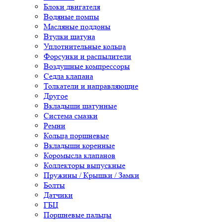
Блоки двигателя
Водяные помпы
Масляные поддоны
Втулки шатуна
Уплотнительные кольца
Форсунки и распылители
Воздушные компрессоры
Седла клапана
Толкатели и направляющие
Другое
Вкладыши шатунные
Система смазки
Ремни
Кольца поршневые
Вкладыши коренные
Коромысла клапанов
Коллекторы выпускные
Пружины / Крышки / Замки
Болты
Датчики
ГБЦ
Поршневые пальцы