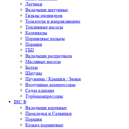
Датчики
Вкладыши шатунные
Гильзы цилиндров
Толкатели и направляющие
Топливные насосы
Коленвалы
Поршневые пальцы
Поршни
ГБЦ
Вкладыши распредвала
Масляные насосы
Болты
Шатуны
Пружины / Крышки / Замки
Воздушные компрессоры
Седла клапана
Турбокомпрессоры
IHC ®
Вкладыши коренные
Прокладки и Сальники
Поршни
Кольца поршневые