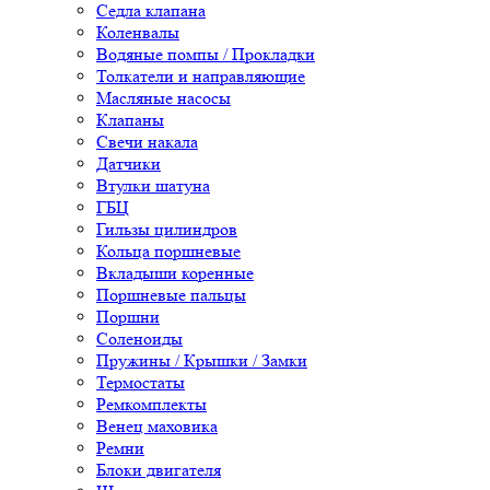
Седла клапана
Коленвалы
Водяные помпы / Прокладки
Толкатели и направляющие
Масляные насосы
Клапаны
Свечи накала
Датчики
Втулки шатуна
ГБЦ
Гильзы цилиндров
Кольца поршневые
Вкладыши коренные
Поршневые пальцы
Поршни
Соленоиды
Пружины / Крышки / Замки
Термостаты
Ремкомплекты
Венец маховика
Ремни
Блоки двигателя