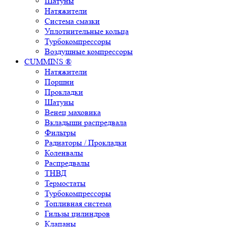
Шатуны
Натяжители
Система смазки
Уплотнительные кольца
Турбокомпрессоры
Воздушные компрессоры
CUMMINS ®
Натяжители
Поршни
Прокладки
Шатуны
Венец маховика
Вкладыши распредвала
Фильтры
Радиаторы / Прокладки
Коленвалы
Распредвалы
ТНВД
Термостаты
Турбокомпрессоры
Топливная система
Гильзы цилиндров
Клапаны