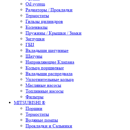
Oil system
Радиаторы / Прокладки
Термостаты
Гильзы цилиндров
Коленвалы
Пружины / Крышки / Замки
Заглушки
ГБЦ
Вкладыши шатунные
Шатуны
Направляющие Клапана
Кольца поршневые
Вкладыши распредвала
Уплотнительные кольца
Масляные насосы
Топливные насосы
Фильтры
MITSUBISHI ®
Поршни
Термостаты
Водяные помпы
Прокладки и Сальники