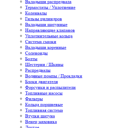
Вкладыши распредвала
Термостаты / Уплотнение
Коленвалы
Гильзы цилиндров
Вкладыши шатунные
Направляющие клапанов
Уплотнительные кольца
Система смазки
Вкладыши коренные
Соленоиды
Болты
Шестерни / Шкивы
Распредвалы
Водяные помпы / Прокладки
Блоки двигателя
Форсунки и распылители
Топливные насосы
Фильтры
Кольца поршневые
Топливная система
Втулки шатуна
Венец маховика
Другое