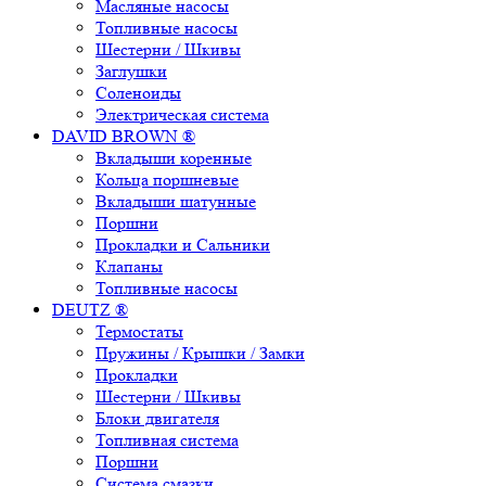
Масляные насосы
Топливные насосы
Шестерни / Шкивы
Заглушки
Соленоиды
Электрическая система
DAVID BROWN ®
Вкладыши коренные
Кольца поршневые
Вкладыши шатунные
Поршни
Прокладки и Сальники
Клапаны
Топливные насосы
DEUTZ ®
Термостаты
Пружины / Крышки / Замки
Прокладки
Шестерни / Шкивы
Блоки двигателя
Топливная система
Поршни
Система смазки