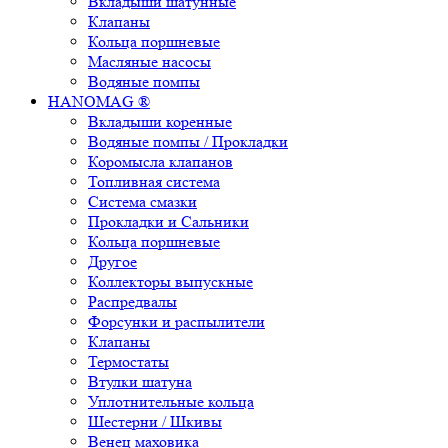
Вкладыши шатунные
Клапаны
Кольца поршневые
Масляные насосы
Водяные помпы
HANOMAG ®
Вкладыши коренные
Водяные помпы / Прокладки
Коромысла клапанов
Топливная система
Система смазки
Прокладки и Сальники
Кольца поршневые
Другое
Коллекторы выпускные
Распредвалы
Форсунки и распылители
Клапаны
Термостаты
Втулки шатуна
Уплотнительные кольца
Шестерни / Шкивы
Венец маховика