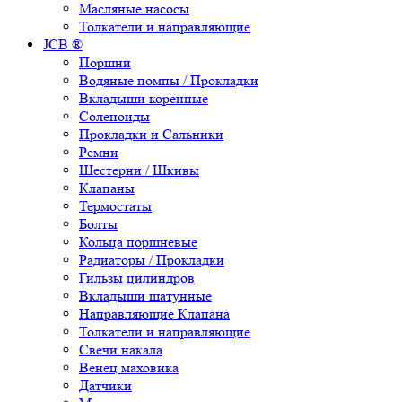
Масляные насосы
Толкатели и направляющие
JCB ®
Поршни
Водяные помпы / Прокладки
Вкладыши коренные
Соленоиды
Прокладки и Сальники
Ремни
Шестерни / Шкивы
Клапаны
Термостаты
Болты
Кольца поршневые
Радиаторы / Прокладки
Гильзы цилиндров
Вкладыши шатунные
Направляющие Клапана
Толкатели и направляющие
Свечи накала
Венец маховика
Датчики