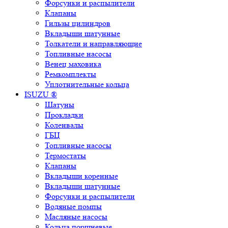
Форсунки и распылители
Клапаны
Гильзы цилиндров
Вкладыши шатунные
Толкатели и направляющие
Топливные насосы
Венец маховика
Ремкомплекты
Уплотнительные кольца
ISUZU ®
Шатуны
Прокладки
Коленвалы
ГБЦ
Топливные насосы
Термостаты
Клапаны
Вкладыши коренные
Вкладыши шатунные
Форсунки и распылители
Водяные помпы
Масляные насосы
Кольца поршневые