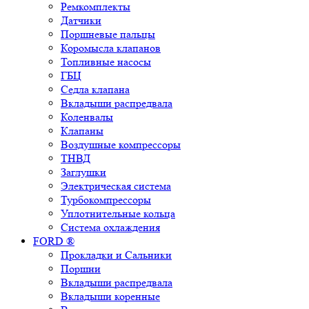
Ремкомплекты
Датчики
Поршневые пальцы
Коромысла клапанов
Топливные насосы
ГБЦ
Седла клапана
Вкладыши распредвала
Коленвалы
Клапаны
Воздушные компрессоры
ТНВД
Заглушки
Электрическая система
Турбокомпрессоры
Уплотнительные кольца
Система охлаждения
FORD ®
Прокладки и Сальники
Поршни
Вкладыши распредвала
Вкладыши коренные