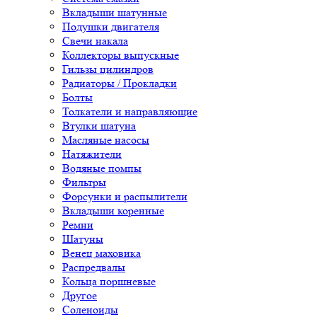
Вкладыши шатунные
Подушки двигателя
Свечи накала
Коллекторы выпускные
Гильзы цилиндров
Радиаторы / Прокладки
Болты
Толкатели и направляющие
Втулки шатуна
Масляные насосы
Натяжители
Водяные помпы
Фильтры
Форсунки и распылители
Вкладыши коренные
Ремни
Шатуны
Венец маховика
Распредвалы
Кольца поршневые
Другое
Соленоиды