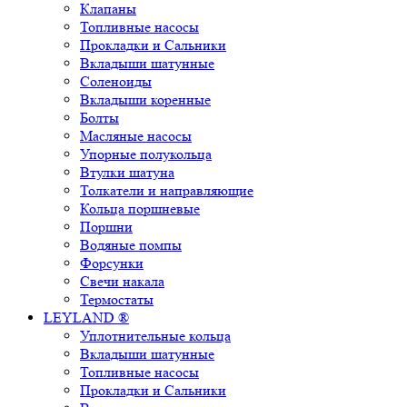
Клапаны
Топливные насосы
Прокладки и Сальники
Вкладыши шатунные
Соленоиды
Вкладыши коренные
Болты
Масляные насосы
Упорные полукольца
Втулки шатуна
Толкатели и направляющие
Кольца поршневые
Поршни
Водяные помпы
Форсунки
Свечи накала
Термостаты
LEYLAND ®
Уплотнительные кольца
Вкладыши шатунные
Топливные насосы
Прокладки и Сальники