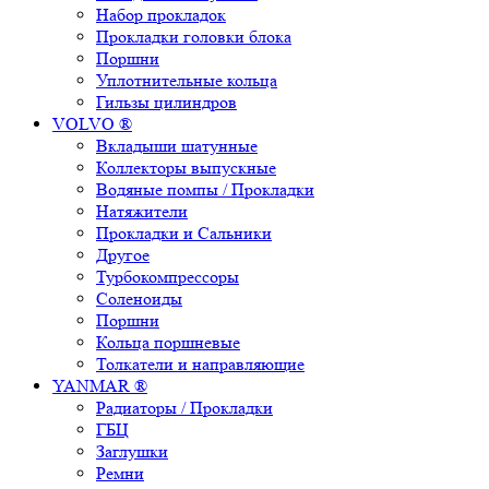
Набор прокладок
Прокладки головки блока
Поршни
Уплотнительные кольца
Гильзы цилиндров
VOLVO ®
Вкладыши шатунные
Коллекторы выпускные
Водяные помпы / Прокладки
Натяжители
Прокладки и Сальники
Другое
Турбокомпрессоры
Соленоиды
Поршни
Кольца поршневые
Толкатели и направляющие
YANMAR ®
Радиаторы / Прокладки
ГБЦ
Заглушки
Ремни