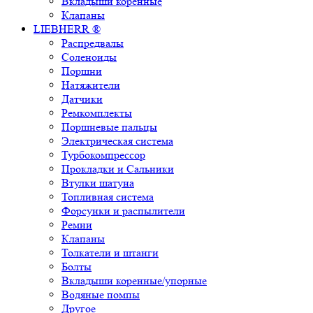
Вкладыши коренные
Клапаны
LIEBHERR ®
Распредвалы
Соленоиды
Поршни
Натяжители
Датчики
Ремкомплекты
Поршневые пальцы
Электрическая система
Турбокомпрессор
Прокладки и Сальники
Втулки шатуна
Топливная система
Форсунки и распылители
Ремни
Клапаны
Толкатели и штанги
Болты
Вкладыши коренные/упорные
Водяные помпы
Другое