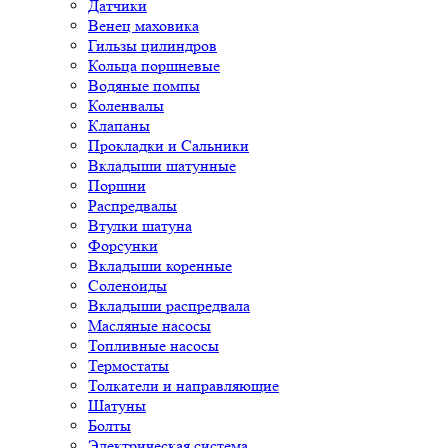
Датчики
Венец маховика
Гильзы цилиндров
Кольца поршневые
Водяные помпы
Коленвалы
Клапаны
Прокладки и Сальники
Вкладыши шатунные
Поршни
Распредвалы
Втулки шатуна
Форсунки
Вкладыши коренные
Соленоиды
Вкладыши распредвала
Масляные насосы
Топливные насосы
Термостаты
Толкатели и направляющие
Шатуны
Болты
Электрическая система