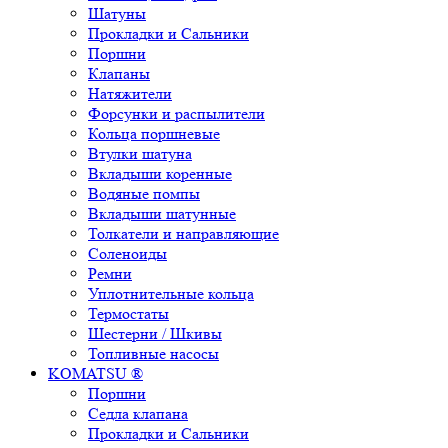
Шатуны
Прокладки и Сальники
Поршни
Клапаны
Натяжители
Форсунки и распылители
Кольца поршневые
Втулки шатуна
Вкладыши коренные
Водяные помпы
Вкладыши шатунные
Толкатели и направляющие
Соленоиды
Ремни
Уплотнительные кольца
Термостаты
Шестерни / Шкивы
Топливные насосы
KOMATSU ®
Поршни
Седла клапана
Прокладки и Сальники