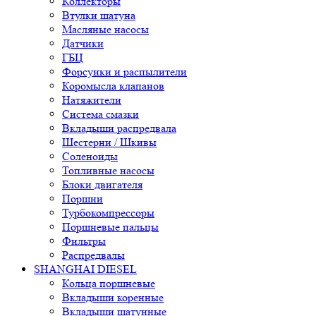
Коллекторы
Втулки шатуна
Масляные насосы
Датчики
ГБЦ
Форсунки и распылители
Коромысла клапанов
Натяжители
Система смазки
Вкладыши распредвала
Шестерни / Шкивы
Соленоиды
Топливные насосы
Блоки двигателя
Поршни
Турбокомпрессоры
Поршневые пальцы
Фильтры
Распредвалы
SHANGHAI DIESEL
Кольца поршневые
Вкладыши коренные
Вкладыши шатунные