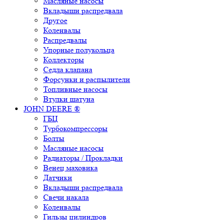
Масляные насосы
Вкладыши распредвала
Другое
Коленвалы
Распредвалы
Упорные полукольца
Коллекторы
Седла клапана
Форсунки и распылители
Топливные насосы
Втулки шатуна
JOHN DEERE ®
ГБЦ
Турбокомпрессоры
Болты
Масляные насосы
Радиаторы / Прокладки
Венец маховика
Датчики
Вкладыши распредвала
Свечи накала
Коленвалы
Гильзы цилиндров