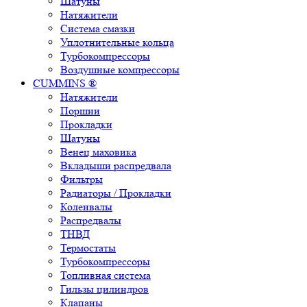
Шатуны
Натяжители
Система смазки
Уплотнительные кольца
Турбокомпрессоры
Воздушные компрессоры
CUMMINS ®
Натяжители
Поршни
Прокладки
Шатуны
Венец маховика
Вкладыши распредвала
Фильтры
Радиаторы / Прокладки
Коленвалы
Распредвалы
ТНВД
Термостаты
Турбокомпрессоры
Топливная система
Гильзы цилиндров
Клапаны