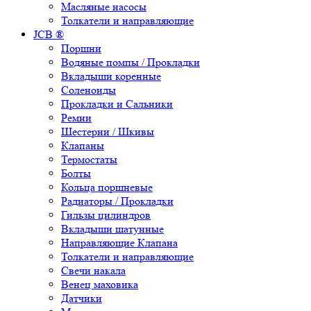
Масляные насосы
Толкатели и направляющие
JCB ®
Поршни
Водяные помпы / Прокладки
Вкладыши коренные
Соленоиды
Прокладки и Сальники
Ремни
Шестерни / Шкивы
Клапаны
Термостаты
Болты
Кольца поршневые
Радиаторы / Прокладки
Гильзы цилиндров
Вкладыши шатунные
Направляющие Клапана
Толкатели и направляющие
Свечи накала
Венец маховика
Датчики