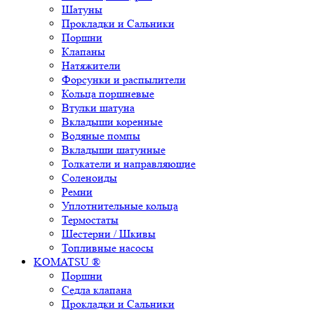
Шатуны
Прокладки и Сальники
Поршни
Клапаны
Натяжители
Форсунки и распылители
Кольца поршневые
Втулки шатуна
Вкладыши коренные
Водяные помпы
Вкладыши шатунные
Толкатели и направляющие
Соленоиды
Ремни
Уплотнительные кольца
Термостаты
Шестерни / Шкивы
Топливные насосы
KOMATSU ®
Поршни
Седла клапана
Прокладки и Сальники