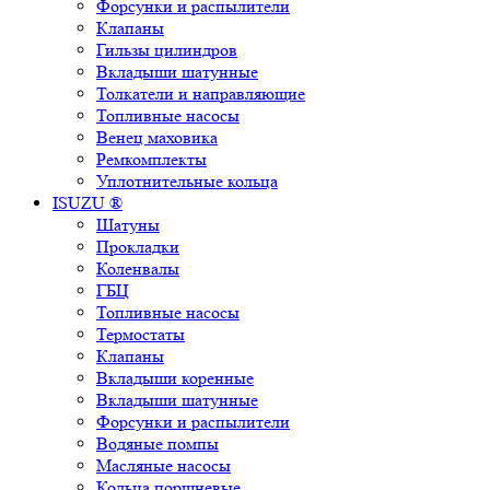
Форсунки и распылители
Клапаны
Гильзы цилиндров
Вкладыши шатунные
Толкатели и направляющие
Топливные насосы
Венец маховика
Ремкомплекты
Уплотнительные кольца
ISUZU ®
Шатуны
Прокладки
Коленвалы
ГБЦ
Топливные насосы
Термостаты
Клапаны
Вкладыши коренные
Вкладыши шатунные
Форсунки и распылители
Водяные помпы
Масляные насосы
Кольца поршневые