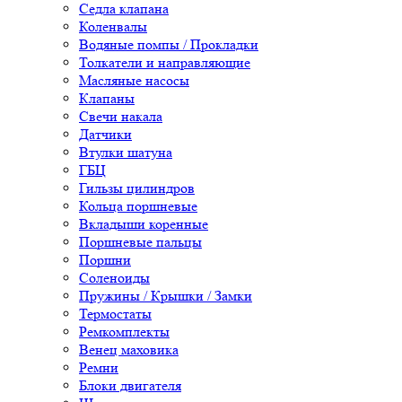
Седла клапана
Коленвалы
Водяные помпы / Прокладки
Толкатели и направляющие
Масляные насосы
Клапаны
Свечи накала
Датчики
Втулки шатуна
ГБЦ
Гильзы цилиндров
Кольца поршневые
Вкладыши коренные
Поршневые пальцы
Поршни
Соленоиды
Пружины / Крышки / Замки
Термостаты
Ремкомплекты
Венец маховика
Ремни
Блоки двигателя