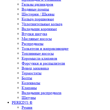
Гильзы цилиндров
Водяные помпы
Шестерни / Шкивы
Кольца поршневые
Уплотнительные кольца
Вкладыши коренные
Втулки шатуна
Масляные насосы
Распредвалы
Толкатели и направляющие
Топливные насосы
Коромысла клапанов
Форсунки и распылители
Венец маховика
Термостаты
Болты
Коленвалы
Клапаны
Вкладыши распредвала
Шатуны
PERKINS ®
Ремни