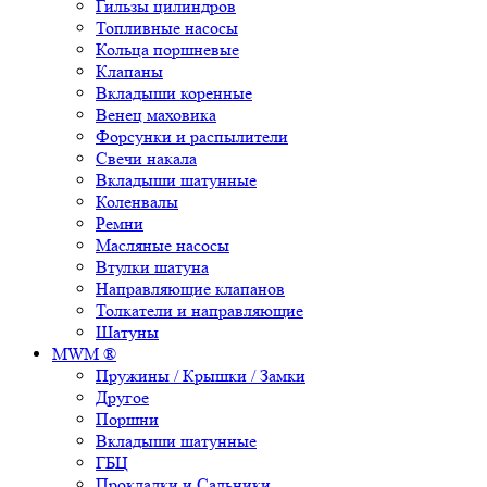
Гильзы цилиндров
Топливные насосы
Кольца поршневые
Клапаны
Вкладыши коренные
Венец маховика
Форсунки и распылители
Свечи накала
Вкладыши шатунные
Коленвалы
Ремни
Масляные насосы
Втулки шатуна
Направляющие клапанов
Толкатели и направляющие
Шатуны
MWM ®
Пружины / Крышки / Замки
Другое
Поршни
Вкладыши шатунные
ГБЦ
Прокладки и Сальники