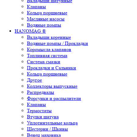
Вкладыши шатунные
Клапаны
Кольца поршневые
Масляные насосы
Водяные помпы
HANOMAG ®
Вкладыши коренные
Водяные помпы / Прокладки
Коромысла клапанов
Топливная система
Система смазки
Прокладки и Сальники
Кольца поршневые
Другое
Коллекторы выпускные
Распредвалы
Форсунки и распылители
Клапаны
Термостаты
Втулки шатуна
Уплотнительные кольца
Шестерни / Шкивы
Венец маховика