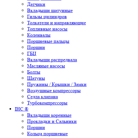
Датчики
Вкладыши шатунные
Гильзы цилиндров
Толкатели и направляющие
Топливные насосы
Коленвалы
Поршневые пальцы
Поршни
ГБЦ
Вкладыши распредвала
Масляные насосы
Болты
Шатуны
Пружины / Крышки / Замки
Воздушные компрессоры
Седла клапана
Турбокомпрессоры
IHC ®
Вкладыши коренные
Прокладки и Сальники
Поршни
Кольца поршневые