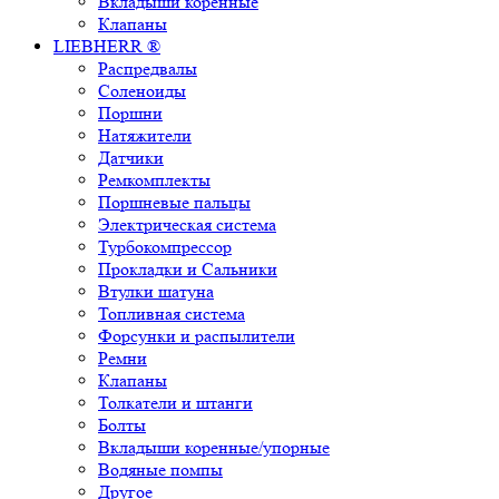
Вкладыши коренные
Клапаны
LIEBHERR ®
Распредвалы
Соленоиды
Поршни
Натяжители
Датчики
Ремкомплекты
Поршневые пальцы
Электрическая система
Турбокомпрессор
Прокладки и Сальники
Втулки шатуна
Топливная система
Форсунки и распылители
Ремни
Клапаны
Толкатели и штанги
Болты
Вкладыши коренные/упорные
Водяные помпы
Другое