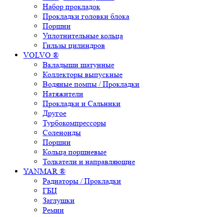
Набор прокладок
Прокладки головки блока
Поршни
Уплотнительные кольца
Гильзы цилиндров
VOLVO ®
Вкладыши шатунные
Коллекторы выпускные
Водяные помпы / Прокладки
Натяжители
Прокладки и Сальники
Другое
Турбокомпрессоры
Соленоиды
Поршни
Кольца поршневые
Толкатели и направляющие
YANMAR ®
Радиаторы / Прокладки
ГБЦ
Заглушки
Ремни