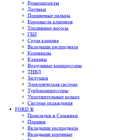
Ремкомплекты
Датчики
Поршневые пальцы
Коромысла клапанов
Топливные насосы
ГБЦ
Седла клапана
Вкладыши распредвала
Коленвалы
Клапаны
Воздушные компрессоры
ТНВД
Заглушки
Электрическая система
Турбокомпрессоры
Уплотнительные кольца
Система охлаждения
FORD ®
Прокладки и Сальники
Поршни
Вкладыши распредвала
Вкладыши коренные