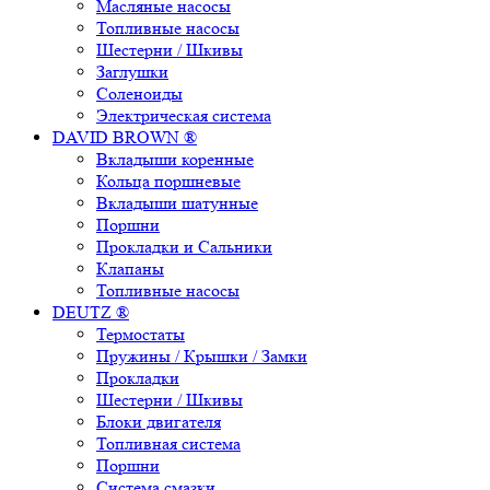
Масляные насосы
Топливные насосы
Шестерни / Шкивы
Заглушки
Соленоиды
Электрическая система
DAVID BROWN ®
Вкладыши коренные
Кольца поршневые
Вкладыши шатунные
Поршни
Прокладки и Сальники
Клапаны
Топливные насосы
DEUTZ ®
Термостаты
Пружины / Крышки / Замки
Прокладки
Шестерни / Шкивы
Блоки двигателя
Топливная система
Поршни
Система смазки