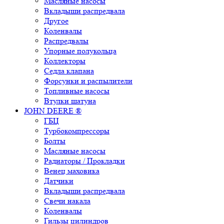
Масляные насосы
Вкладыши распредвала
Другое
Коленвалы
Распредвалы
Упорные полукольца
Коллекторы
Седла клапана
Форсунки и распылители
Топливные насосы
Втулки шатуна
JOHN DEERE ®
ГБЦ
Турбокомпрессоры
Болты
Масляные насосы
Радиаторы / Прокладки
Венец маховика
Датчики
Вкладыши распредвала
Свечи накала
Коленвалы
Гильзы цилиндров