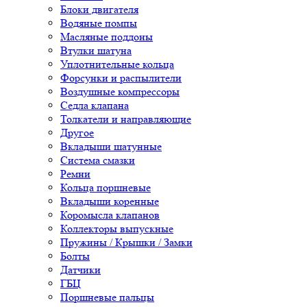
Блоки двигателя
Водяные помпы
Масляные поддоны
Втулки шатуна
Уплотнительные кольца
Форсунки и распылители
Воздушные компрессоры
Седла клапана
Толкатели и направляющие
Другое
Вкладыши шатунные
Система смазки
Ремни
Кольца поршневые
Вкладыши коренные
Коромысла клапанов
Коллекторы выпускные
Пружины / Крышки / Замки
Болты
Датчики
ГБЦ
Поршневые пальцы