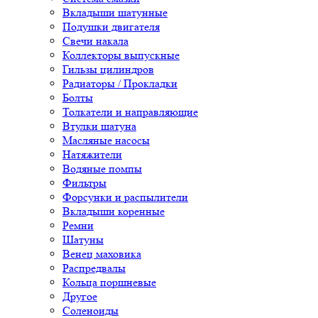
Вкладыши шатунные
Подушки двигателя
Свечи накала
Коллекторы выпускные
Гильзы цилиндров
Радиаторы / Прокладки
Болты
Толкатели и направляющие
Втулки шатуна
Масляные насосы
Натяжители
Водяные помпы
Фильтры
Форсунки и распылители
Вкладыши коренные
Ремни
Шатуны
Венец маховика
Распредвалы
Кольца поршневые
Другое
Соленоиды