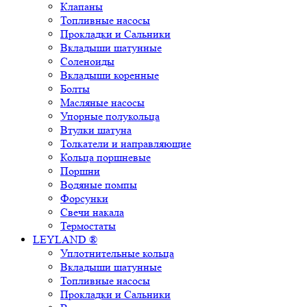
Клапаны
Топливные насосы
Прокладки и Сальники
Вкладыши шатунные
Соленоиды
Вкладыши коренные
Болты
Масляные насосы
Упорные полукольца
Втулки шатуна
Толкатели и направляющие
Кольца поршневые
Поршни
Водяные помпы
Форсунки
Свечи накала
Термостаты
LEYLAND ®
Уплотнительные кольца
Вкладыши шатунные
Топливные насосы
Прокладки и Сальники