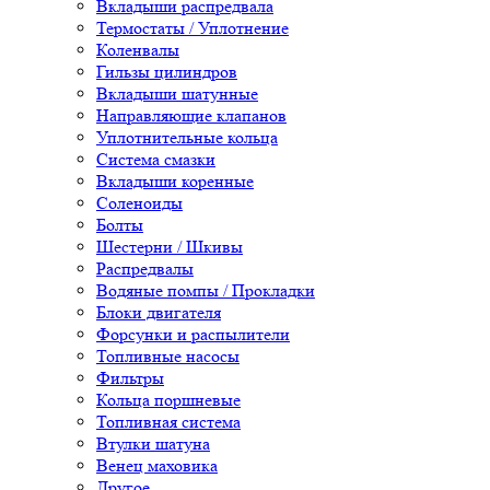
Вкладыши распредвала
Термостаты / Уплотнение
Коленвалы
Гильзы цилиндров
Вкладыши шатунные
Направляющие клапанов
Уплотнительные кольца
Система смазки
Вкладыши коренные
Соленоиды
Болты
Шестерни / Шкивы
Распредвалы
Водяные помпы / Прокладки
Блоки двигателя
Форсунки и распылители
Топливные насосы
Фильтры
Кольца поршневые
Топливная система
Втулки шатуна
Венец маховика
Другое