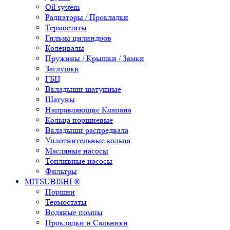
Oil system
Радиаторы / Прокладки
Термостаты
Гильзы цилиндров
Коленвалы
Пружины / Крышки / Замки
Заглушки
ГБЦ
Вкладыши шатунные
Шатуны
Направляющие Клапана
Кольца поршневые
Вкладыши распредвала
Уплотнительные кольца
Масляные насосы
Топливные насосы
Фильтры
MITSUBISHI ®
Поршни
Термостаты
Водяные помпы
Прокладки и Сальники