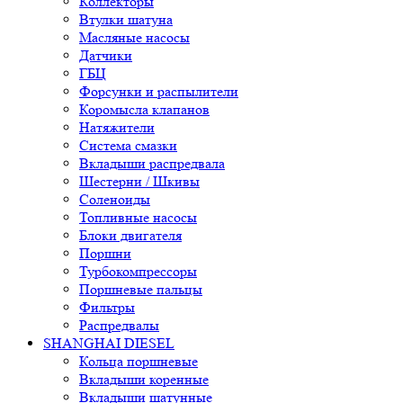
Коллекторы
Втулки шатуна
Масляные насосы
Датчики
ГБЦ
Форсунки и распылители
Коромысла клапанов
Натяжители
Система смазки
Вкладыши распредвала
Шестерни / Шкивы
Соленоиды
Топливные насосы
Блоки двигателя
Поршни
Турбокомпрессоры
Поршневые пальцы
Фильтры
Распредвалы
SHANGHAI DIESEL
Кольца поршневые
Вкладыши коренные
Вкладыши шатунные