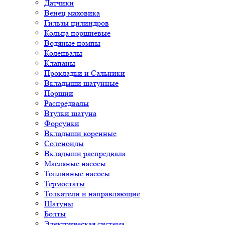
Датчики
Венец маховика
Гильзы цилиндров
Кольца поршневые
Водяные помпы
Коленвалы
Клапаны
Прокладки и Сальники
Вкладыши шатунные
Поршни
Распредвалы
Втулки шатуна
Форсунки
Вкладыши коренные
Соленоиды
Вкладыши распредвала
Масляные насосы
Топливные насосы
Термостаты
Толкатели и направляющие
Шатуны
Болты
Электрическая система