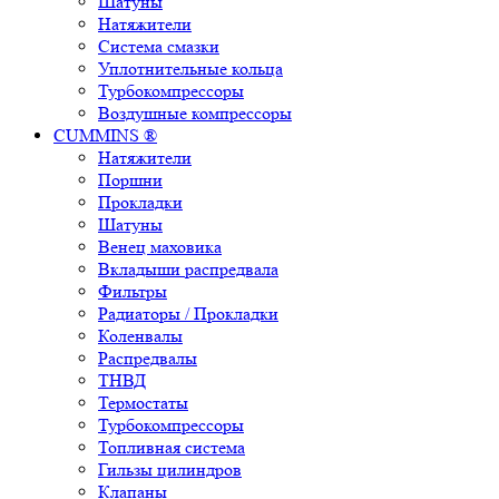
Шатуны
Натяжители
Система смазки
Уплотнительные кольца
Турбокомпрессоры
Воздушные компрессоры
CUMMINS ®
Натяжители
Поршни
Прокладки
Шатуны
Венец маховика
Вкладыши распредвала
Фильтры
Радиаторы / Прокладки
Коленвалы
Распредвалы
ТНВД
Термостаты
Турбокомпрессоры
Топливная система
Гильзы цилиндров
Клапаны