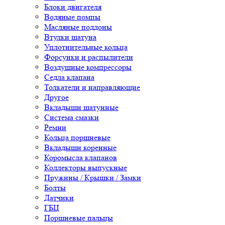
Блоки двигателя
Водяные помпы
Масляные поддоны
Втулки шатуна
Уплотнительные кольца
Форсунки и распылители
Воздушные компрессоры
Седла клапана
Толкатели и направляющие
Другое
Вкладыши шатунные
Система смазки
Ремни
Кольца поршневые
Вкладыши коренные
Коромысла клапанов
Коллекторы выпускные
Пружины / Крышки / Замки
Болты
Датчики
ГБЦ
Поршневые пальцы