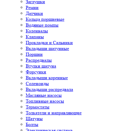
Заглушки
Ремни
Датчики
Кольца поршневые
Водяные помпы
Коленвалы
Клапаны
Прокладки и Сальники
Вкладыши шатунные
Поршни
Распредвалы
Втулки шатуна
Форсунки
Вкладыши коренные
Соленоиды
Вкладыши распредвала
Масляные насосы
Топливные насосы
Термостаты
Толкатели и направляющие
Шатуны
Болты
Электрическая система