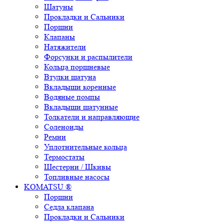
Шатуны
Прокладки и Сальники
Поршни
Клапаны
Натяжители
Форсунки и распылители
Кольца поршневые
Втулки шатуна
Вкладыши коренные
Водяные помпы
Вкладыши шатунные
Толкатели и направляющие
Соленоиды
Ремни
Уплотнительные кольца
Термостаты
Шестерни / Шкивы
Топливные насосы
KOMATSU ®
Поршни
Седла клапана
Прокладки и Сальники