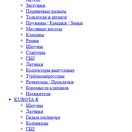
Заглушки
Поршневые пальцы
Толкатели и штанги
Пружины / Крышки / Замки
Масляные насосы
Клапаны
Ремни
Шатуны
Стартеры
ГБЦ
Датчики
Коллекторы выпускные
Турбокомпрессоры
Радиаторы / Прокладки
Коромысла клапанов
Натяжители
KUBOTA ®
Шатуны
Датчики
Гильза цилиндра
Коленвалы
ГБЦ