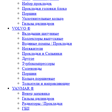
Набор прокладок
Прокладки головки блока
Поршни
Уплотнительные кольца
Гильзы цилиндров
VOLVO ®
Вкладыши шатунные
Коллекторы выпускные
Водяные помпы / Прокладки
Натяжители
Прокладки и Сальники
Другое
Турбокомпрессоры
Соленоиды
Поршни
Кольца поршневые
Толкатели и направляющие
YANMAR ®
Венец маховика
Гильзы цилиндров
Радиаторы / Прокладки
ГБЦ