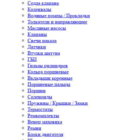
Седла клапана
Коленвалы
Водяные помпы / Прокладки
Толкатели и направляющие
Масляные насосы
Клапаны
Свечи накала
Датчики
Втулки шатуна
ГБЦ
Гильзы цилиндров
Кольца поршневые
Вкладыши коренные
Поршневые пальцы
Поршни
Соленоиды
Пружины / Крышки / Замки
Термостаты
Ремкомплекты
Венец маховика
Ремни
Блоки двигателя