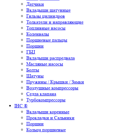
Датчики
Вкладыши шатунные
Гильзы цилиндров
Толкатели и направляющие
Топливные насосы
Коленвалы
Поршневые пальцы
Поршни
ГБЦ
Вкладыши распредвала
Масляные насосы
Болты
Шатуны
Пружины / Крышки / Замки
Воздушные компрессоры
Седла клапана
Турбокомпрессоры
IHC ®
Вкладыши коренные
Прокладки и Сальники
Поршни
Кольца поршневые