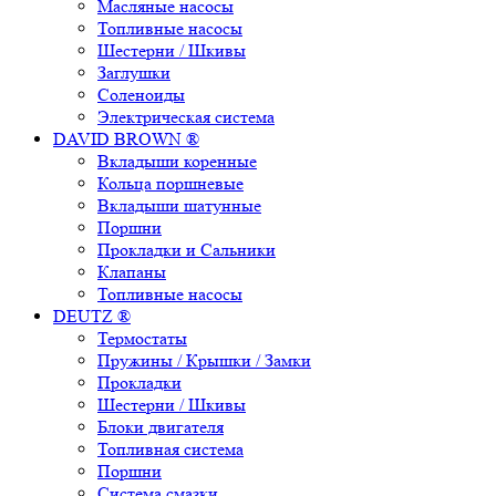
Масляные насосы
Топливные насосы
Шестерни / Шкивы
Заглушки
Соленоиды
Электрическая система
DAVID BROWN ®
Вкладыши коренные
Кольца поршневые
Вкладыши шатунные
Поршни
Прокладки и Сальники
Клапаны
Топливные насосы
DEUTZ ®
Термостаты
Пружины / Крышки / Замки
Прокладки
Шестерни / Шкивы
Блоки двигателя
Топливная система
Поршни
Система смазки