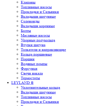
Клапаны
Топливные насосы
Прокладки и Сальники
Вкладыши шатунные
Соленоиды
Вкладыши коренные
Болты
Масляные насосы
Упорные полукольца
Втулки шатуна
Толкатели и направляющие
Кольца поршневые
Поршни
Водяные помпы
Форсунки
Свечи накала
Термостаты
LEYLAND ®
Уплотнительные кольца
Вкладыши шатунные
Топливные насосы
Прокладки и Сальники