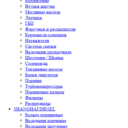
Коллекторы
Втулки шатуна
Масляные насосы
Датчики
ГБЦ
Форсунки и распылители
Коромысла клапанов
Натяжители
Система смазки
Вкладыши распредвала
Шестерни / Шкивы
Соленоиды
Топливные насосы
Блоки двигателя
Поршни
Турбокомпрессоры
Поршневые пальцы
Фильтры
Распредвалы
SHANGHAI DIESEL
Кольца поршневые
Вкладыши коренные
Вкладыши шатунные