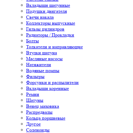
Вкладыши шатунные
Подушки двигателя
Свечи накала
Коллекторы выпускные
Гильзы цилиндров
Радиаторы / Прокладки
Болты
Толкатели и направляющие
Втулки шатуна
Масляные насосы
Натяжители
Водяные помпы
Фильтры
Форсунки и распылители
Вкладыши коренные
Ремни
Шатуны
Венец маховика
Распредвалы
Кольца поршневые
Другое
Соленоиды