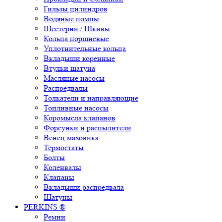
Гильзы цилиндров
Водяные помпы
Шестерни / Шкивы
Кольца поршневые
Уплотнительные кольца
Вкладыши коренные
Втулки шатуна
Масляные насосы
Распредвалы
Толкатели и направляющие
Топливные насосы
Коромысла клапанов
Форсунки и распылители
Венец маховика
Термостаты
Болты
Коленвалы
Клапаны
Вкладыши распредвала
Шатуны
PERKINS ®
Ремни