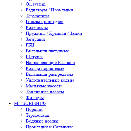
Oil system
Радиаторы / Прокладки
Термостаты
Гильзы цилиндров
Коленвалы
Пружины / Крышки / Замки
Заглушки
ГБЦ
Вкладыши шатунные
Шатуны
Направляющие Клапана
Кольца поршневые
Вкладыши распредвала
Уплотнительные кольца
Масляные насосы
Топливные насосы
Фильтры
MITSUBISHI ®
Поршни
Термостаты
Водяные помпы
Прокладки и Сальники