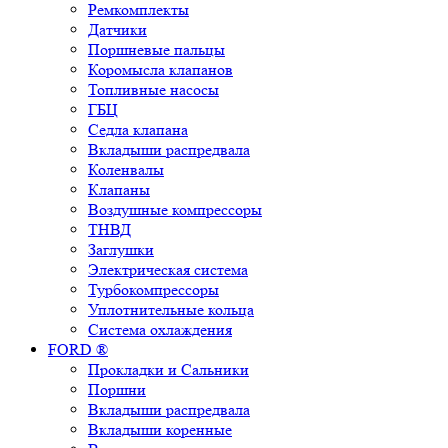
Ремкомплекты
Датчики
Поршневые пальцы
Коромысла клапанов
Топливные насосы
ГБЦ
Седла клапана
Вкладыши распредвала
Коленвалы
Клапаны
Воздушные компрессоры
ТНВД
Заглушки
Электрическая система
Турбокомпрессоры
Уплотнительные кольца
Система охлаждения
FORD ®
Прокладки и Сальники
Поршни
Вкладыши распредвала
Вкладыши коренные