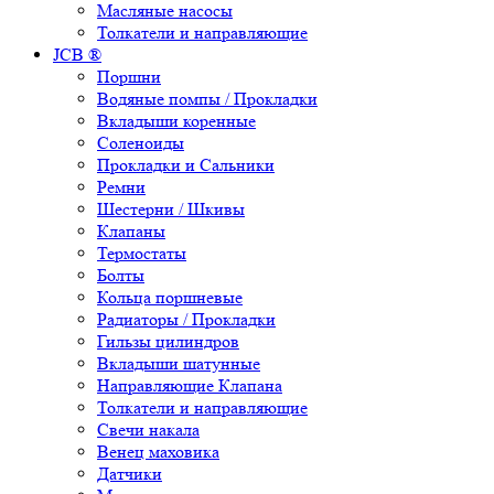
Масляные насосы
Толкатели и направляющие
JCB ®
Поршни
Водяные помпы / Прокладки
Вкладыши коренные
Соленоиды
Прокладки и Сальники
Ремни
Шестерни / Шкивы
Клапаны
Термостаты
Болты
Кольца поршневые
Радиаторы / Прокладки
Гильзы цилиндров
Вкладыши шатунные
Направляющие Клапана
Толкатели и направляющие
Свечи накала
Венец маховика
Датчики