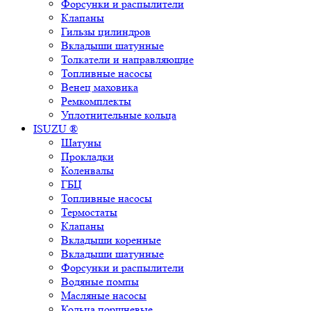
Форсунки и распылители
Клапаны
Гильзы цилиндров
Вкладыши шатунные
Толкатели и направляющие
Топливные насосы
Венец маховика
Ремкомплекты
Уплотнительные кольца
ISUZU ®
Шатуны
Прокладки
Коленвалы
ГБЦ
Топливные насосы
Термостаты
Клапаны
Вкладыши коренные
Вкладыши шатунные
Форсунки и распылители
Водяные помпы
Масляные насосы
Кольца поршневые