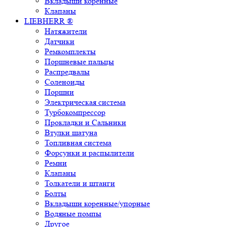
Вкладыши коренные
Клапаны
LIEBHERR ®
Натяжители
Датчики
Ремкомплекты
Поршневые пальцы
Распредвалы
Соленоиды
Поршни
Электрическая система
Турбокомпрессор
Прокладки и Сальники
Втулки шатуна
Топливная система
Форсунки и распылители
Ремни
Клапаны
Толкатели и штанги
Болты
Вкладыши коренные/упорные
Водяные помпы
Другое