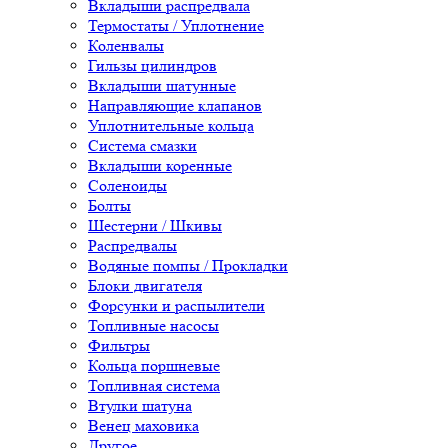
Вкладыши распредвала
Термостаты / Уплотнение
Коленвалы
Гильзы цилиндров
Вкладыши шатунные
Направляющие клапанов
Уплотнительные кольца
Система смазки
Вкладыши коренные
Соленоиды
Болты
Шестерни / Шкивы
Распредвалы
Водяные помпы / Прокладки
Блоки двигателя
Форсунки и распылители
Топливные насосы
Фильтры
Кольца поршневые
Топливная система
Втулки шатуна
Венец маховика
Другое