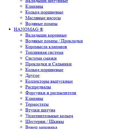
Вкладыши шатунные
Клапаны
Кольца поршневые
Масляные насосы
Водяные помпы
HANOMAG ®
Вкладыши коренные
Водяные помпы / Прокладки
Коромысла клапанов
Топливная система
Система смазки
Прокладки и Сальники
Кольца поршневые
Другое
Коллекторы выпускные
Распредвалы
Форсунки и распылители
Клапаны
Термостаты
Втулки шатуна
Уплотнительные кольца
Шестерни / Шкивы
Венец маховика