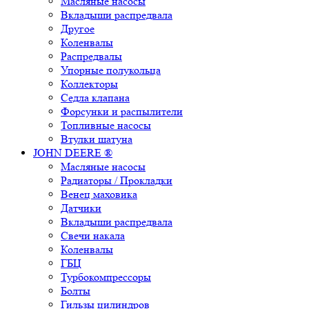
Масляные насосы
Вкладыши распредвала
Другое
Коленвалы
Распредвалы
Упорные полукольца
Коллекторы
Седла клапана
Форсунки и распылители
Топливные насосы
Втулки шатуна
JOHN DEERE ®
Масляные насосы
Радиаторы / Прокладки
Венец маховика
Датчики
Вкладыши распредвала
Свечи накала
Коленвалы
ГБЦ
Турбокомпрессоры
Болты
Гильзы цилиндров