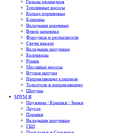
Гильзы цилиндров
Топливные насосы
Кольца поршневые
Клапаны
Вкладыши коренные
Венец маховика
Форсунки и распылители
Свечи накала
Вкладыши шатунные
Коленвалы
Ремни
Масляные насосы
Втулки шатуна
Направляющие клапанов
Толкатели и направляющие
Шатуны
MWM ®
Пружины / Крышки / Замки
Другое
Поршни
Вкладыши шатунные
ГБЦ
Прокладки и Сальники