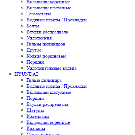
Вкладыши коренные
Вкладыши шатунные
Термостаты
Водяные помпы / Прокладки
Болты
Втулки распредвала
Уплотнения
Гильзы цилиндров
Другое
Кольца поршневые
Поршни
Уплотнительные кольца
HYUNDAI
Гильза цилиндра
Водяные помпы / Прокладки
Вкладыши шатунные
Поршни
Втулки распредвала
Шатуны
Коленвалы
Вкладыши коренные
Клапаны
Масляные насосы