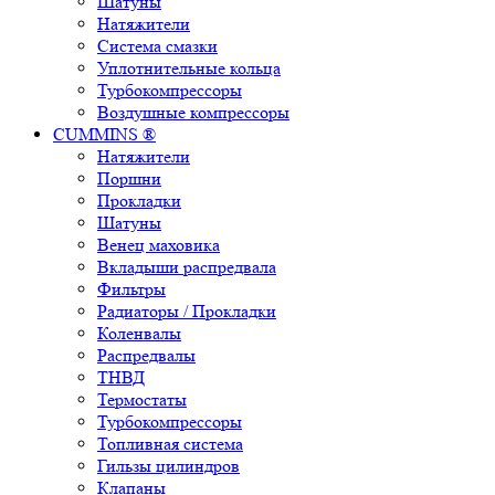
Шатуны
Натяжители
Система смазки
Уплотнительные кольца
Турбокомпрессоры
Воздушные компрессоры
CUMMINS ®
Натяжители
Поршни
Прокладки
Шатуны
Венец маховика
Вкладыши распредвала
Фильтры
Радиаторы / Прокладки
Коленвалы
Распредвалы
ТНВД
Термостаты
Турбокомпрессоры
Топливная система
Гильзы цилиндров
Клапаны