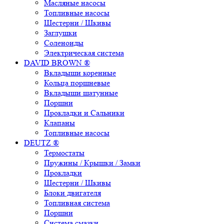
Масляные насосы
Топливные насосы
Шестерни / Шкивы
Заглушки
Соленоиды
Электрическая система
DAVID BROWN ®
Вкладыши коренные
Кольца поршневые
Вкладыши шатунные
Поршни
Прокладки и Сальники
Клапаны
Топливные насосы
DEUTZ ®
Термостаты
Пружины / Крышки / Замки
Прокладки
Шестерни / Шкивы
Блоки двигателя
Топливная система
Поршни
Система смазки