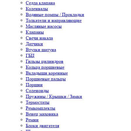
Седла клапана
Коленвалы
Водяные помпы / Прокладки
Толкатели и направляющие
Масляные насосы
Клапаны
Свечи накала
Датчики
Втулки шатуна
ГБЦ
Гильзы цилиндров
Кольца поршневые
Вкладыши коренные
Поршневые пальцы
Поршни
Соленоиды
Пружины / Крышки / Замки
Термостаты
Ремкомплекты
Венец маховика
Ремни
Блоки двигателя