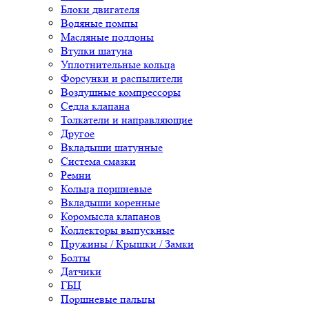
Блоки двигателя
Водяные помпы
Масляные поддоны
Втулки шатуна
Уплотнительные кольца
Форсунки и распылители
Воздушные компрессоры
Седла клапана
Толкатели и направляющие
Другое
Вкладыши шатунные
Система смазки
Ремни
Кольца поршневые
Вкладыши коренные
Коромысла клапанов
Коллекторы выпускные
Пружины / Крышки / Замки
Болты
Датчики
ГБЦ
Поршневые пальцы