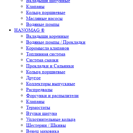
Вкладыши шатунные
Клапаны
Кольца поршневые
Масляные насосы
Водяные помпы
HANOMAG ®
Вкладыши коренные
Водяные помпы / Прокладки
Коромысла клапанов
Топливная система
Система смазки
Прокладки и Сальники
Кольца поршневые
Другое
Коллекторы выпускные
Распредвалы
Форсунки и распылители
Клапаны
Термостаты
Втулки шатуна
Уплотнительные кольца
Шестерни / Шкивы
Венец маховика