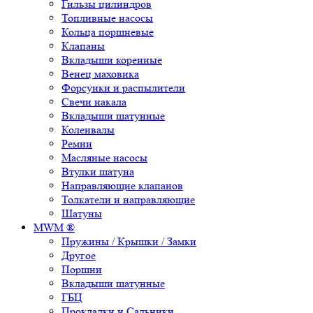
Гильзы цилиндров
Топливные насосы
Кольца поршневые
Клапаны
Вкладыши коренные
Венец маховика
Форсунки и распылители
Свечи накала
Вкладыши шатунные
Коленвалы
Ремни
Масляные насосы
Втулки шатуна
Направляющие клапанов
Толкатели и направляющие
Шатуны
MWM ®
Пружины / Крышки / Замки
Другое
Поршни
Вкладыши шатунные
ГБЦ
Прокладки и Сальники