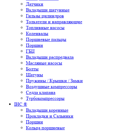
Датчики
Вкладыши шатунные
Гильзы цилиндров
Толкатели и направляющие
Топливные насосы
Коленвалы
Поршневые пальцы
Поршни
ГБЦ
Вкладыши распредвала
Масляные насосы
Болты
Шатуны
Пружины / Крышки / Замки
Воздушные компрессоры
Седла клапана
Турбокомпрессоры
IHC ®
Вкладыши коренные
Прокладки и Сальники
Поршни
Кольца поршневые