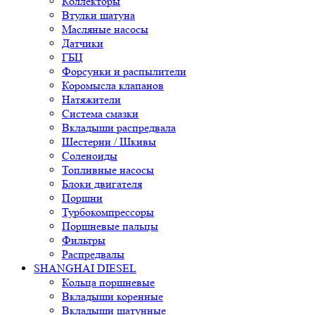
Коллекторы
Втулки шатуна
Масляные насосы
Датчики
ГБЦ
Форсунки и распылители
Коромысла клапанов
Натяжители
Система смазки
Вкладыши распредвала
Шестерни / Шкивы
Соленоиды
Топливные насосы
Блоки двигателя
Поршни
Турбокомпрессоры
Поршневые пальцы
Фильтры
Распредвалы
SHANGHAI DIESEL
Кольца поршневые
Вкладыши коренные
Вкладыши шатунные