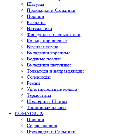
Шатуны
Прокладки и Сальники
Поршни
Клапаны
Натяжители
Форсунки и распылители
Кольца поршневые
Втулки шатуна
Вкладыши коренные
Водяные помпы
Вкладыши шатунные
Толкатели и направляющие
Соленоиды
Ремни
Уплотнительные кольца
Термостаты
Шестерни / Шкивы
Топливные насосы
KOMATSU ®
Поршни
Седла клапана
Прокладки и Сальники