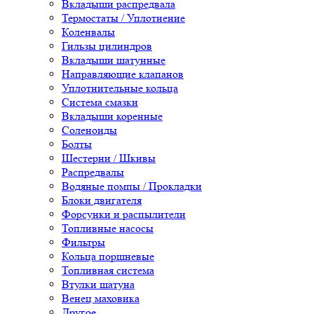
Вкладыши распредвала
Термостаты / Уплотнение
Коленвалы
Гильзы цилиндров
Вкладыши шатунные
Направляющие клапанов
Уплотнительные кольца
Система смазки
Вкладыши коренные
Соленоиды
Болты
Шестерни / Шкивы
Распредвалы
Водяные помпы / Прокладки
Блоки двигателя
Форсунки и распылители
Топливные насосы
Фильтры
Кольца поршневые
Топливная система
Втулки шатуна
Венец маховика
Другое