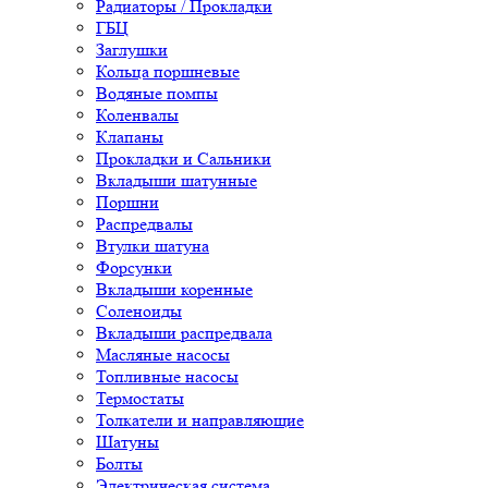
Радиаторы / Прокладки
ГБЦ
Заглушки
Кольца поршневые
Водяные помпы
Коленвалы
Клапаны
Прокладки и Сальники
Вкладыши шатунные
Поршни
Распредвалы
Втулки шатуна
Форсунки
Вкладыши коренные
Соленоиды
Вкладыши распредвала
Масляные насосы
Топливные насосы
Термостаты
Толкатели и направляющие
Шатуны
Болты
Электрическая система