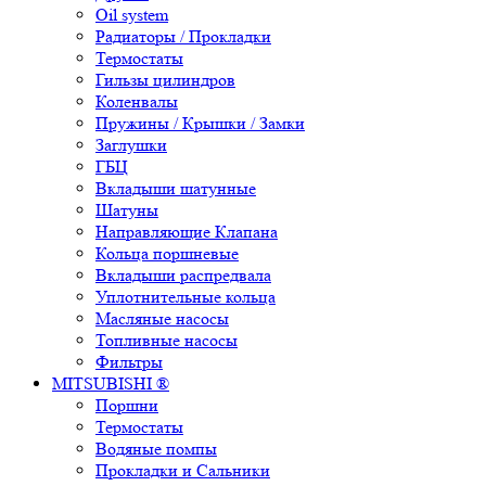
Oil system
Радиаторы / Прокладки
Термостаты
Гильзы цилиндров
Коленвалы
Пружины / Крышки / Замки
Заглушки
ГБЦ
Вкладыши шатунные
Шатуны
Направляющие Клапана
Кольца поршневые
Вкладыши распредвала
Уплотнительные кольца
Масляные насосы
Топливные насосы
Фильтры
MITSUBISHI ®
Поршни
Термостаты
Водяные помпы
Прокладки и Сальники