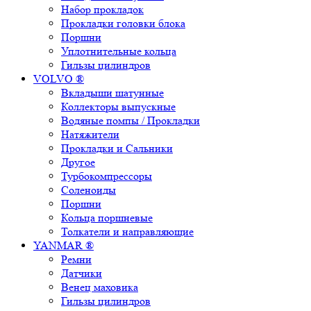
Набор прокладок
Прокладки головки блока
Поршни
Уплотнительные кольца
Гильзы цилиндров
VOLVO ®
Вкладыши шатунные
Коллекторы выпускные
Водяные помпы / Прокладки
Натяжители
Прокладки и Сальники
Другое
Турбокомпрессоры
Соленоиды
Поршни
Кольца поршневые
Толкатели и направляющие
YANMAR ®
Ремни
Датчики
Венец маховика
Гильзы цилиндров