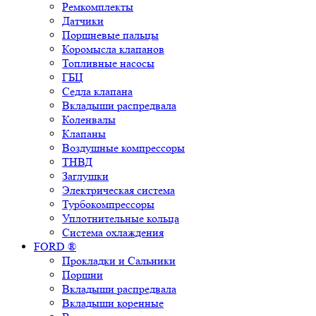
Ремкомплекты
Датчики
Поршневые пальцы
Коромысла клапанов
Топливные насосы
ГБЦ
Седла клапана
Вкладыши распредвала
Коленвалы
Клапаны
Воздушные компрессоры
ТНВД
Заглушки
Электрическая система
Турбокомпрессоры
Уплотнительные кольца
Система охлаждения
FORD ®
Прокладки и Сальники
Поршни
Вкладыши распредвала
Вкладыши коренные