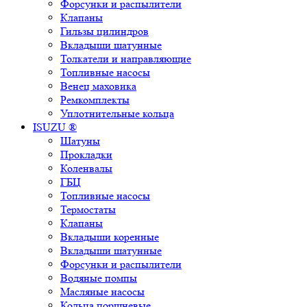
Форсунки и распылители
Клапаны
Гильзы цилиндров
Вкладыши шатунные
Толкатели и направляющие
Топливные насосы
Венец маховика
Ремкомплекты
Уплотнительные кольца
ISUZU ®
Шатуны
Прокладки
Коленвалы
ГБЦ
Топливные насосы
Термостаты
Клапаны
Вкладыши коренные
Вкладыши шатунные
Форсунки и распылители
Водяные помпы
Масляные насосы
Кольца поршневые