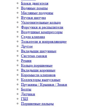
Блоки двигателя
Водяные помпы
Масляные поддоны
Втулки шатуна
Уплотнительные кольца
Форсунки и распылители
Воздушные компрессоры
Седла клапана
Толкатели и направляющие
Другое
Вкладыши шатунные
Система смазки
Ремни
Кольца поршневые
Вкладыши коренные
Коромысла клапанов
Коллекторы выпускные
Пружины / Крышки / Замки
Болты
Датчики
ГБЦ
Поршневые пальцы