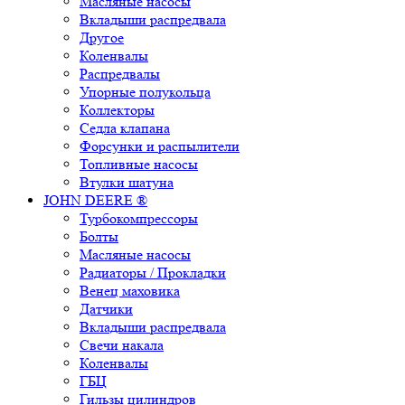
Масляные насосы
Вкладыши распредвала
Другое
Коленвалы
Распредвалы
Упорные полукольца
Коллекторы
Седла клапана
Форсунки и распылители
Топливные насосы
Втулки шатуна
JOHN DEERE ®
Турбокомпрессоры
Болты
Масляные насосы
Радиаторы / Прокладки
Венец маховика
Датчики
Вкладыши распредвала
Свечи накала
Коленвалы
ГБЦ
Гильзы цилиндров