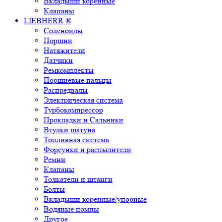
Вкладыши коренные
Клапаны
LIEBHERR ®
Соленоиды
Поршни
Натяжители
Датчики
Ремкомплекты
Поршневые пальцы
Распредвалы
Электрическая система
Турбокомпрессор
Прокладки и Сальники
Втулки шатуна
Топливная система
Форсунки и распылители
Ремни
Клапаны
Толкатели и штанги
Болты
Вкладыши коренные/упорные
Водяные помпы
Другое