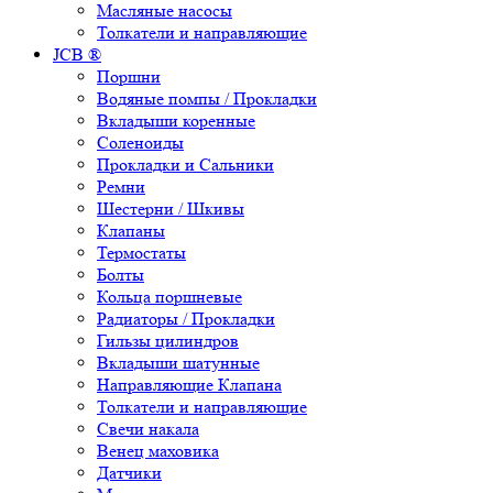
Масляные насосы
Толкатели и направляющие
JCB ®
Поршни
Водяные помпы / Прокладки
Вкладыши коренные
Соленоиды
Прокладки и Сальники
Ремни
Шестерни / Шкивы
Клапаны
Термостаты
Болты
Кольца поршневые
Радиаторы / Прокладки
Гильзы цилиндров
Вкладыши шатунные
Направляющие Клапана
Толкатели и направляющие
Свечи накала
Венец маховика
Датчики