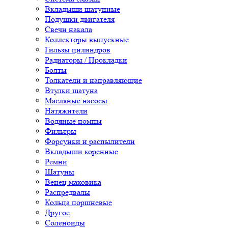
Вкладыши шатунные
Подушки двигателя
Свечи накала
Коллекторы выпускные
Гильзы цилиндров
Радиаторы / Прокладки
Болты
Толкатели и направляющие
Втулки шатуна
Масляные насосы
Натяжители
Водяные помпы
Фильтры
Форсунки и распылители
Вкладыши коренные
Ремни
Шатуны
Венец маховика
Распредвалы
Кольца поршневые
Другое
Соленоиды