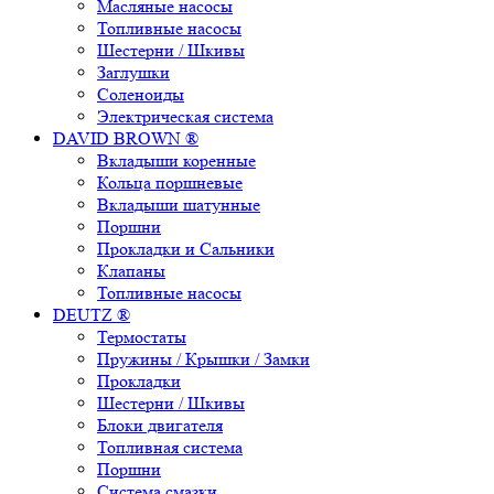
Масляные насосы
Топливные насосы
Шестерни / Шкивы
Заглушки
Соленоиды
Электрическая система
DAVID BROWN ®
Вкладыши коренные
Кольца поршневые
Вкладыши шатунные
Поршни
Прокладки и Сальники
Клапаны
Топливные насосы
DEUTZ ®
Термостаты
Пружины / Крышки / Замки
Прокладки
Шестерни / Шкивы
Блоки двигателя
Топливная система
Поршни
Система смазки