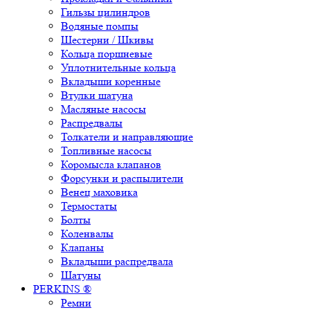
Гильзы цилиндров
Водяные помпы
Шестерни / Шкивы
Кольца поршневые
Уплотнительные кольца
Вкладыши коренные
Втулки шатуна
Масляные насосы
Распредвалы
Толкатели и направляющие
Топливные насосы
Коромысла клапанов
Форсунки и распылители
Венец маховика
Термостаты
Болты
Коленвалы
Клапаны
Вкладыши распредвала
Шатуны
PERKINS ®
Ремни