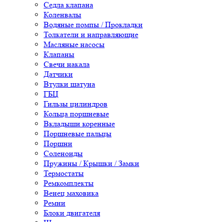
Седла клапана
Коленвалы
Водяные помпы / Прокладки
Толкатели и направляющие
Масляные насосы
Клапаны
Свечи накала
Датчики
Втулки шатуна
ГБЦ
Гильзы цилиндров
Кольца поршневые
Вкладыши коренные
Поршневые пальцы
Поршни
Соленоиды
Пружины / Крышки / Замки
Термостаты
Ремкомплекты
Венец маховика
Ремни
Блоки двигателя