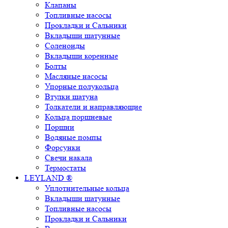
Клапаны
Топливные насосы
Прокладки и Сальники
Вкладыши шатунные
Соленоиды
Вкладыши коренные
Болты
Масляные насосы
Упорные полукольца
Втулки шатуна
Толкатели и направляющие
Кольца поршневые
Поршни
Водяные помпы
Форсунки
Свечи накала
Термостаты
LEYLAND ®
Уплотнительные кольца
Вкладыши шатунные
Топливные насосы
Прокладки и Сальники