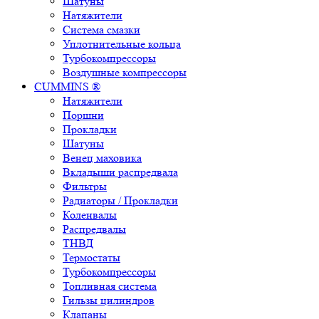
Шатуны
Натяжители
Система смазки
Уплотнительные кольца
Турбокомпрессоры
Воздушные компрессоры
CUMMINS ®
Натяжители
Поршни
Прокладки
Шатуны
Венец маховика
Вкладыши распредвала
Фильтры
Радиаторы / Прокладки
Коленвалы
Распредвалы
ТНВД
Термостаты
Турбокомпрессоры
Топливная система
Гильзы цилиндров
Клапаны