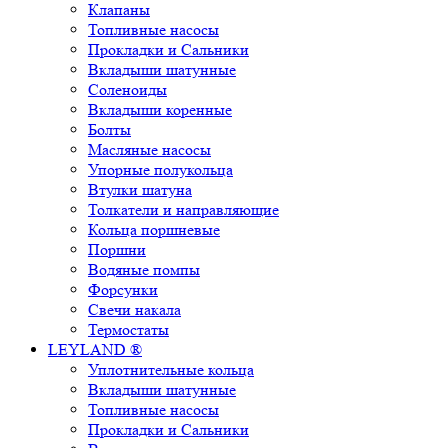
Клапаны
Топливные насосы
Прокладки и Сальники
Вкладыши шатунные
Соленоиды
Вкладыши коренные
Болты
Масляные насосы
Упорные полукольца
Втулки шатуна
Толкатели и направляющие
Кольца поршневые
Поршни
Водяные помпы
Форсунки
Свечи накала
Термостаты
LEYLAND ®
Уплотнительные кольца
Вкладыши шатунные
Топливные насосы
Прокладки и Сальники