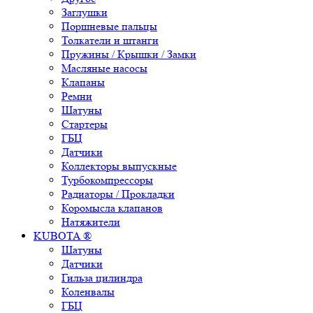
Заглушки
Поршневые пальцы
Толкатели и штанги
Пружины / Крышки / Замки
Масляные насосы
Клапаны
Ремни
Шатуны
Стартеры
ГБЦ
Датчики
Коллекторы выпускные
Турбокомпрессоры
Радиаторы / Прокладки
Коромысла клапанов
Натяжители
KUBOTA ®
Шатуны
Датчики
Гильза цилиндра
Коленвалы
ГБЦ