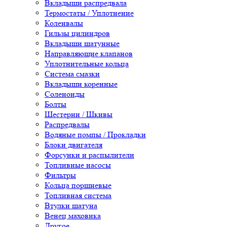
Вкладыши распредвала
Термостаты / Уплотнение
Коленвалы
Гильзы цилиндров
Вкладыши шатунные
Направляющие клапанов
Уплотнительные кольца
Система смазки
Вкладыши коренные
Соленоиды
Болты
Шестерни / Шкивы
Распредвалы
Водяные помпы / Прокладки
Блоки двигателя
Форсунки и распылители
Топливные насосы
Фильтры
Кольца поршневые
Топливная система
Втулки шатуна
Венец маховика
Другое