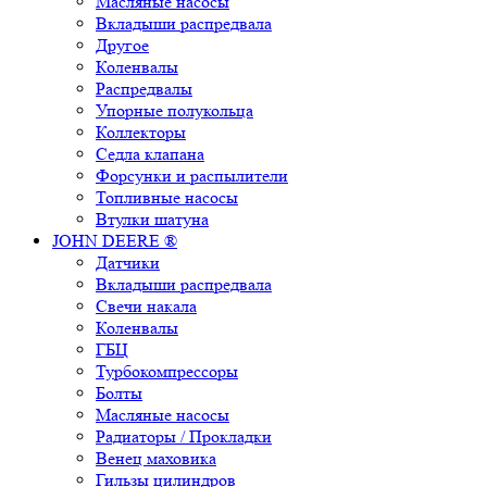
Масляные насосы
Вкладыши распредвала
Другое
Коленвалы
Распредвалы
Упорные полукольца
Коллекторы
Седла клапана
Форсунки и распылители
Топливные насосы
Втулки шатуна
JOHN DEERE ®
Датчики
Вкладыши распредвала
Свечи накала
Коленвалы
ГБЦ
Турбокомпрессоры
Болты
Масляные насосы
Радиаторы / Прокладки
Венец маховика
Гильзы цилиндров