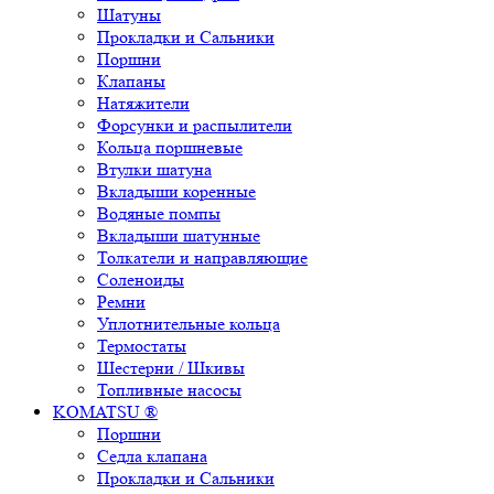
Шатуны
Прокладки и Сальники
Поршни
Клапаны
Натяжители
Форсунки и распылители
Кольца поршневые
Втулки шатуна
Вкладыши коренные
Водяные помпы
Вкладыши шатунные
Толкатели и направляющие
Соленоиды
Ремни
Уплотнительные кольца
Термостаты
Шестерни / Шкивы
Топливные насосы
KOMATSU ®
Поршни
Седла клапана
Прокладки и Сальники