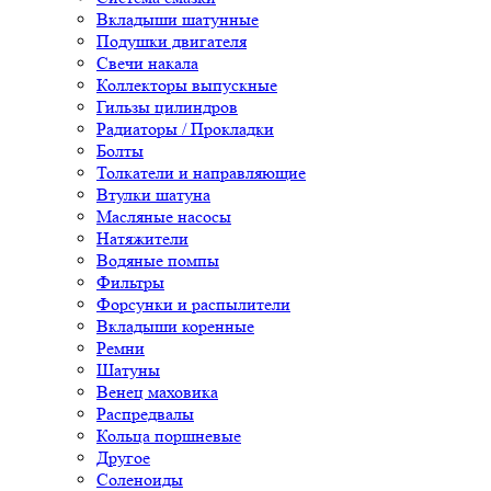
Вкладыши шатунные
Подушки двигателя
Свечи накала
Коллекторы выпускные
Гильзы цилиндров
Радиаторы / Прокладки
Болты
Толкатели и направляющие
Втулки шатуна
Масляные насосы
Натяжители
Водяные помпы
Фильтры
Форсунки и распылители
Вкладыши коренные
Ремни
Шатуны
Венец маховика
Распредвалы
Кольца поршневые
Другое
Соленоиды