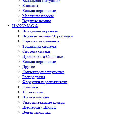
Вкладыши шатунные
Клапаны
Кольца поршневые
Масляные насосы
Водяные помпы
HANOMAG ®
Вкладыши коренные
Водяные помпы / Прокладки
Коромысла клапанов
Топливная система
Система смазки
Прокладки и Сальники
Кольца поршневые
Другое
Коллекторы выпускные
Распредвалы
Форсунки и распылители
Клапаны
Термостаты
Втулки шатуна
Уплотнительные кольца
Шестерни / Шкивы
Венец маховика