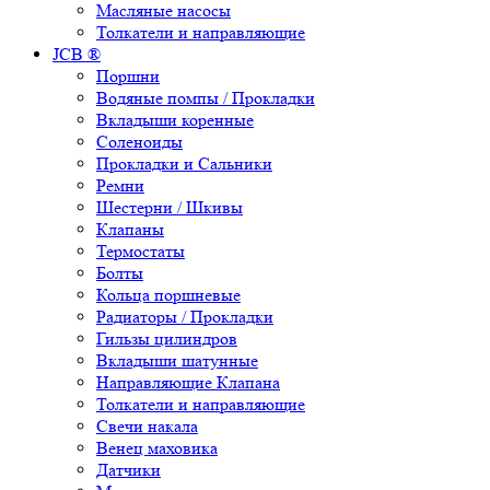
Масляные насосы
Толкатели и направляющие
JCB ®
Поршни
Водяные помпы / Прокладки
Вкладыши коренные
Соленоиды
Прокладки и Сальники
Ремни
Шестерни / Шкивы
Клапаны
Термостаты
Болты
Кольца поршневые
Радиаторы / Прокладки
Гильзы цилиндров
Вкладыши шатунные
Направляющие Клапана
Толкатели и направляющие
Свечи накала
Венец маховика
Датчики