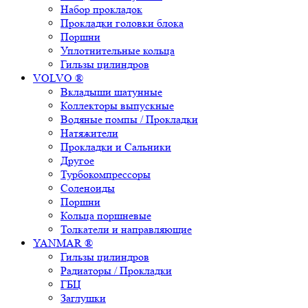
Набор прокладок
Прокладки головки блока
Поршни
Уплотнительные кольца
Гильзы цилиндров
VOLVO ®
Вкладыши шатунные
Коллекторы выпускные
Водяные помпы / Прокладки
Натяжители
Прокладки и Сальники
Другое
Турбокомпрессоры
Соленоиды
Поршни
Кольца поршневые
Толкатели и направляющие
YANMAR ®
Гильзы цилиндров
Радиаторы / Прокладки
ГБЦ
Заглушки