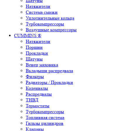
Шатуны
Натяжители
Система смазки
Уплотнительные кольца
Турбокомпрессоры
Воздушные компрессоры
CUMMINS ®
Натяжители
Поршни
Прокладки
Шатуны
Венец маховика
Вкладыши распредвала
Фильтры
Радиаторы / Прокладки
Коленвалы
Распредвалы
ТНВД
Термостаты
Турбокомпрессоры
Топливная система
Гильзы цилиндров
Клапаны