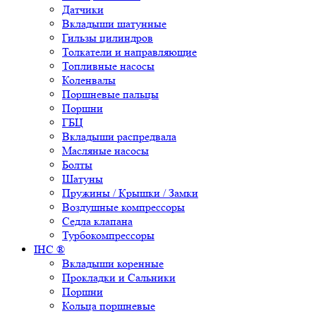
Датчики
Вкладыши шатунные
Гильзы цилиндров
Толкатели и направляющие
Топливные насосы
Коленвалы
Поршневые пальцы
Поршни
ГБЦ
Вкладыши распредвала
Масляные насосы
Болты
Шатуны
Пружины / Крышки / Замки
Воздушные компрессоры
Седла клапана
Турбокомпрессоры
IHC ®
Вкладыши коренные
Прокладки и Сальники
Поршни
Кольца поршневые