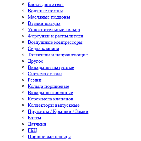
Блоки двигателя
Водяные помпы
Масляные поддоны
Втулки шатуна
Уплотнительные кольца
Форсунки и распылители
Воздушные компрессоры
Седла клапана
Толкатели и направляющие
Другое
Вкладыши шатунные
Система смазки
Ремни
Кольца поршневые
Вкладыши коренные
Коромысла клапанов
Коллекторы выпускные
Пружины / Крышки / Замки
Болты
Датчики
ГБЦ
Поршневые пальцы