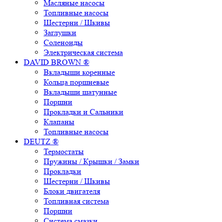
Масляные насосы
Топливные насосы
Шестерни / Шкивы
Заглушки
Соленоиды
Электрическая система
DAVID BROWN ®
Вкладыши коренные
Кольца поршневые
Вкладыши шатунные
Поршни
Прокладки и Сальники
Клапаны
Топливные насосы
DEUTZ ®
Термостаты
Пружины / Крышки / Замки
Прокладки
Шестерни / Шкивы
Блоки двигателя
Топливная система
Поршни
Система смазки