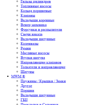
Гильзы цилиндров
Топливные насосы
Кольца поршневые
Клапаны
Вкладыши коренные
Венец маховика
Форсунки и распылители
Свечи накала
Вкладыши шатунные
Коленвалы
Ремни
Масляные насосы
Втулки шатуна
Направляющие клапанов
Толкатели и направляющие
Шатуны
MWM ®
Пружины / Крышки / Замки
Другое
Поршни
Вкладыши шатунные
ГБЦ
Прокладки и Сальники