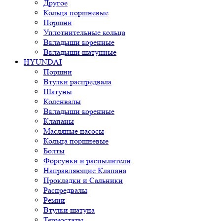
Другое
Кольца поршневые
Поршни
Уплотнительные кольца
Вкладыши коренные
Вкладыши шатунные
HYUNDAI
Поршни
Втулки распредвала
Шатуны
Коленвалы
Вкладыши коренные
Клапаны
Масляные насосы
Кольца поршневые
Болты
Форсунки и распылители
Направляющие Клапана
Прокладки и Сальники
Распредвалы
Ремни
Втулки шатуна
Термостаты