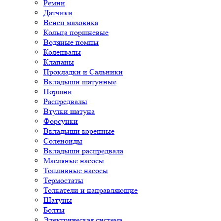
Ремни
Датчики
Венец маховика
Кольца поршневые
Водяные помпы
Коленвалы
Клапаны
Прокладки и Сальники
Вкладыши шатунные
Поршни
Распредвалы
Втулки шатуна
Форсунки
Вкладыши коренные
Соленоиды
Вкладыши распредвала
Масляные насосы
Топливные насосы
Термостаты
Толкатели и направляющие
Шатуны
Болты
Электрическая система