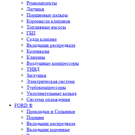
Ремкомплекты
Датчики
Поршневые пальцы
Коромысла клапанов
Топливные насосы
ГБЦ
Седла клапана
Вкладыши распредвала
Коленвалы
Клапаны
Воздушные компрессоры
ТНВД
Заглушки
Электрическая система
Турбокомпрессоры
Уплотнительные кольца
Система охлаждения
FORD ®
Прокладки и Сальники
Поршни
Вкладыши распредвала
Вкладыши коренные