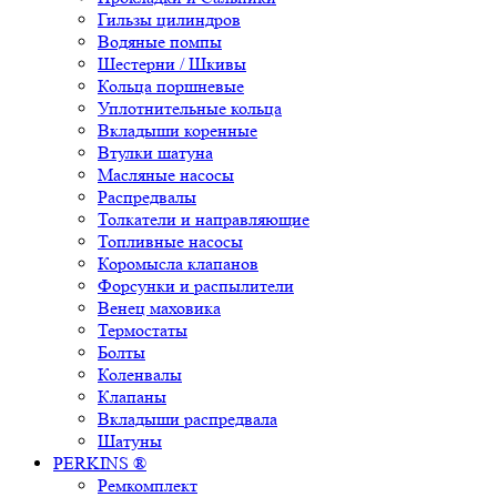
Гильзы цилиндров
Водяные помпы
Шестерни / Шкивы
Кольца поршневые
Уплотнительные кольца
Вкладыши коренные
Втулки шатуна
Масляные насосы
Распредвалы
Толкатели и направляющие
Топливные насосы
Коромысла клапанов
Форсунки и распылители
Венец маховика
Термостаты
Болты
Коленвалы
Клапаны
Вкладыши распредвала
Шатуны
PERKINS ®
Ремкомплект