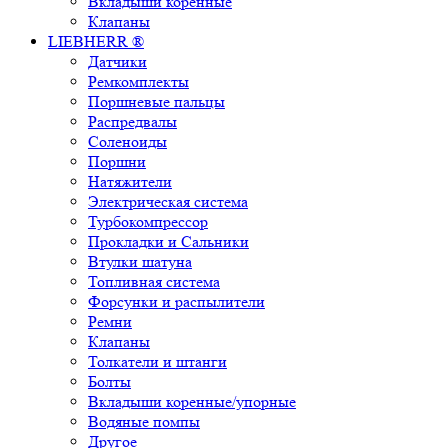
Вкладыши коренные
Клапаны
LIEBHERR ®
Датчики
Ремкомплекты
Поршневые пальцы
Распредвалы
Соленоиды
Поршни
Натяжители
Электрическая система
Турбокомпрессор
Прокладки и Сальники
Втулки шатуна
Топливная система
Форсунки и распылители
Ремни
Клапаны
Толкатели и штанги
Болты
Вкладыши коренные/упорные
Водяные помпы
Другое