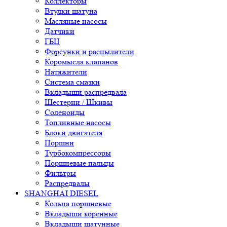
Коллекторы
Втулки шатуна
Масляные насосы
Датчики
ГБЦ
Форсунки и распылители
Коромысла клапанов
Натяжители
Система смазки
Вкладыши распредвала
Шестерни / Шкивы
Соленоиды
Топливные насосы
Блоки двигателя
Поршни
Турбокомпрессоры
Поршневые пальцы
Фильтры
Распредвалы
SHANGHAI DIESEL
Кольца поршневые
Вкладыши коренные
Вкладыши шатунные