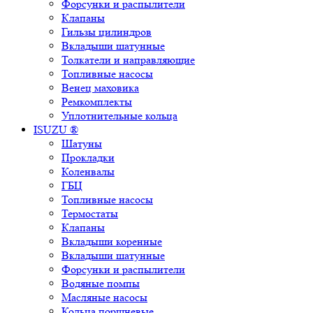
Форсунки и распылители
Клапаны
Гильзы цилиндров
Вкладыши шатунные
Толкатели и направляющие
Топливные насосы
Венец маховика
Ремкомплекты
Уплотнительные кольца
ISUZU ®
Шатуны
Прокладки
Коленвалы
ГБЦ
Топливные насосы
Термостаты
Клапаны
Вкладыши коренные
Вкладыши шатунные
Форсунки и распылители
Водяные помпы
Масляные насосы
Кольца поршневые