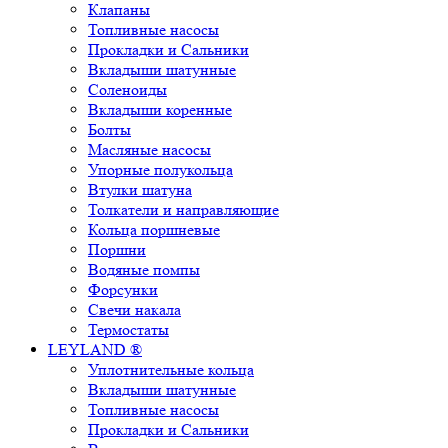
Клапаны
Топливные насосы
Прокладки и Сальники
Вкладыши шатунные
Соленоиды
Вкладыши коренные
Болты
Масляные насосы
Упорные полукольца
Втулки шатуна
Толкатели и направляющие
Кольца поршневые
Поршни
Водяные помпы
Форсунки
Свечи накала
Термостаты
LEYLAND ®
Уплотнительные кольца
Вкладыши шатунные
Топливные насосы
Прокладки и Сальники