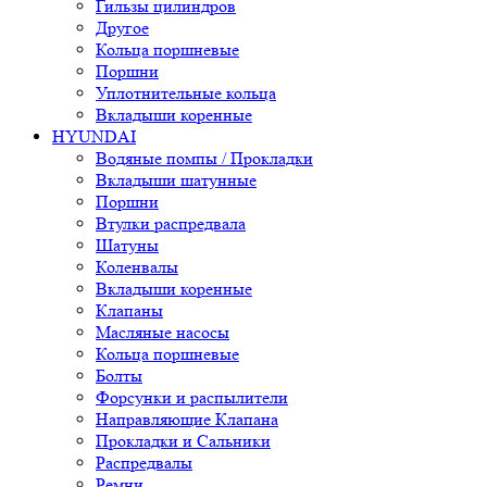
Гильзы цилиндров
Другое
Кольца поршневые
Поршни
Уплотнительные кольца
Вкладыши коренные
HYUNDAI
Водяные помпы / Прокладки
Вкладыши шатунные
Поршни
Втулки распредвала
Шатуны
Коленвалы
Вкладыши коренные
Клапаны
Масляные насосы
Кольца поршневые
Болты
Форсунки и распылители
Направляющие Клапана
Прокладки и Сальники
Распредвалы
Ремни