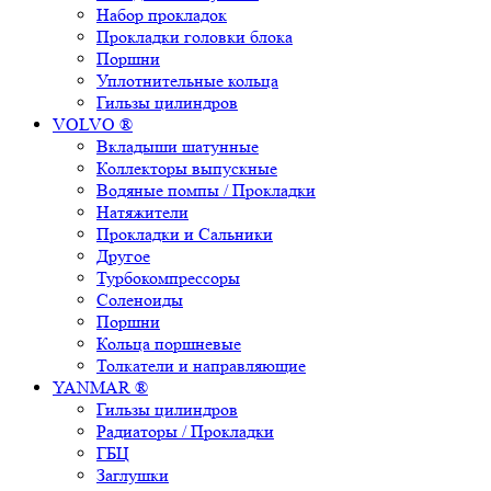
Набор прокладок
Прокладки головки блока
Поршни
Уплотнительные кольца
Гильзы цилиндров
VOLVO ®
Вкладыши шатунные
Коллекторы выпускные
Водяные помпы / Прокладки
Натяжители
Прокладки и Сальники
Другое
Турбокомпрессоры
Соленоиды
Поршни
Кольца поршневые
Толкатели и направляющие
YANMAR ®
Гильзы цилиндров
Радиаторы / Прокладки
ГБЦ
Заглушки