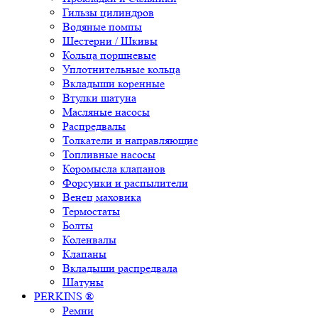
Гильзы цилиндров
Водяные помпы
Шестерни / Шкивы
Кольца поршневые
Уплотнительные кольца
Вкладыши коренные
Втулки шатуна
Масляные насосы
Распредвалы
Толкатели и направляющие
Топливные насосы
Коромысла клапанов
Форсунки и распылители
Венец маховика
Термостаты
Болты
Коленвалы
Клапаны
Вкладыши распредвала
Шатуны
PERKINS ®
Ремни