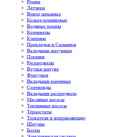
Ремни
Датчики
Венец маховика
Кольца поршневые
Водяные помпы
Коленвалы
Клапаны
Прокладки и Сальники
Вкладыши шатунные
Поршни
Распредвалы
Втулки шатуна
Форсунки
Вкладыши коренные
Соленоиды
Вкладыши распредвала
Масляные насосы
Топливные насосы
Термостаты
Толкатели и направляющие
Шатуны
Болты
Электрическая система