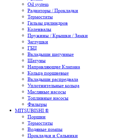
Oil system
Радиаторы / Прокладки
Термостаты
Гильзы цилиндров
Коленвалы
Пружины / Крышки / Замки
Заглушки
ГБЦ
Вкладыши шатунные
Шатуны
Направляющие Клапана
Кольца поршневые
Вкладыши распредвала
Уплотнительные кольца
Масляные насосы
Топливные насосы
Фильтры
MITSUBISHI ®
Поршни
Термостаты
Водяные помпы
Прокладки и Сальники