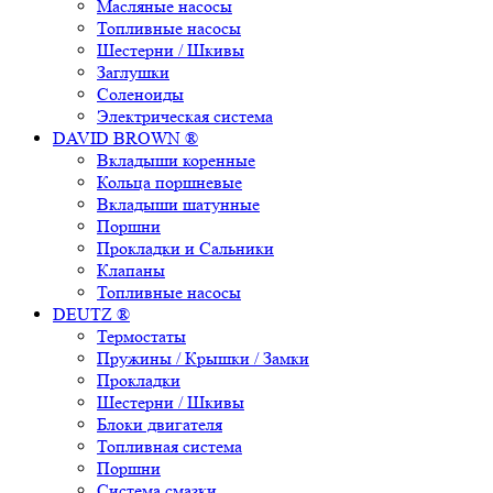
Масляные насосы
Топливные насосы
Шестерни / Шкивы
Заглушки
Соленоиды
Электрическая система
DAVID BROWN ®
Вкладыши коренные
Кольца поршневые
Вкладыши шатунные
Поршни
Прокладки и Сальники
Клапаны
Топливные насосы
DEUTZ ®
Термостаты
Пружины / Крышки / Замки
Прокладки
Шестерни / Шкивы
Блоки двигателя
Топливная система
Поршни
Система смазки