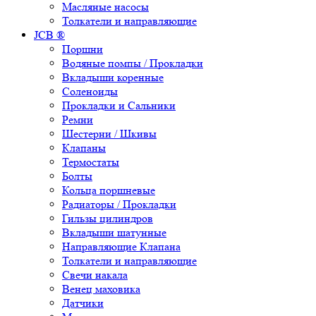
Масляные насосы
Толкатели и направляющие
JCB ®
Поршни
Водяные помпы / Прокладки
Вкладыши коренные
Соленоиды
Прокладки и Сальники
Ремни
Шестерни / Шкивы
Клапаны
Термостаты
Болты
Кольца поршневые
Радиаторы / Прокладки
Гильзы цилиндров
Вкладыши шатунные
Направляющие Клапана
Толкатели и направляющие
Свечи накала
Венец маховика
Датчики