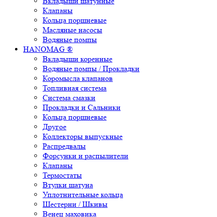
Вкладыши шатунные
Клапаны
Кольца поршневые
Масляные насосы
Водяные помпы
HANOMAG ®
Вкладыши коренные
Водяные помпы / Прокладки
Коромысла клапанов
Топливная система
Система смазки
Прокладки и Сальники
Кольца поршневые
Другое
Коллекторы выпускные
Распредвалы
Форсунки и распылители
Клапаны
Термостаты
Втулки шатуна
Уплотнительные кольца
Шестерни / Шкивы
Венец маховика