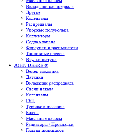
Масляные насосы
Вкладыши распредвала
Другое
Коленвалы
Распредвалы
Упорные полукольца
Коллекторы
Седла клапана
Форсунки и распылители
Топливные насосы
Втулки шатуна
JOHN DEERE ®
Венец маховика
Датчики
Вкладыши распредвала
Свечи накала
Коленвалы
ГБЦ
Турбокомпрессоры
Болты
Масляные насосы
Радиаторы / Прокладки
Гильзы цилиндров