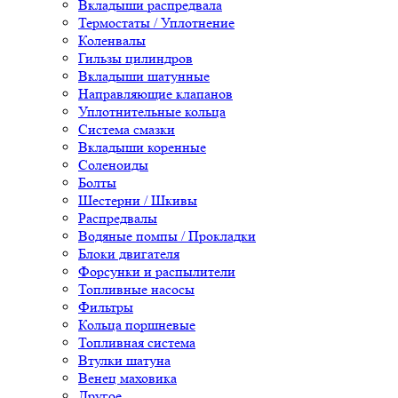
Вкладыши распредвала
Термостаты / Уплотнение
Коленвалы
Гильзы цилиндров
Вкладыши шатунные
Направляющие клапанов
Уплотнительные кольца
Система смазки
Вкладыши коренные
Соленоиды
Болты
Шестерни / Шкивы
Распредвалы
Водяные помпы / Прокладки
Блоки двигателя
Форсунки и распылители
Топливные насосы
Фильтры
Кольца поршневые
Топливная система
Втулки шатуна
Венец маховика
Другое