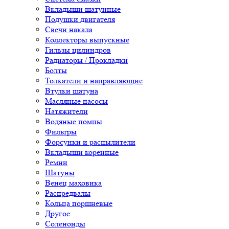
Вкладыши шатунные
Подушки двигателя
Свечи накала
Коллекторы выпускные
Гильзы цилиндров
Радиаторы / Прокладки
Болты
Толкатели и направляющие
Втулки шатуна
Масляные насосы
Натяжители
Водяные помпы
Фильтры
Форсунки и распылители
Вкладыши коренные
Ремни
Шатуны
Венец маховика
Распредвалы
Кольца поршневые
Другое
Соленоиды