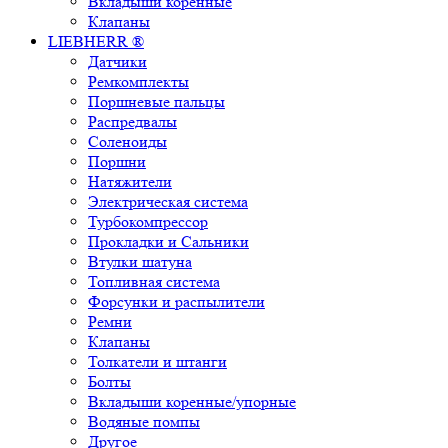
Вкладыши коренные
Клапаны
LIEBHERR ®
Датчики
Ремкомплекты
Поршневые пальцы
Распредвалы
Соленоиды
Поршни
Натяжители
Электрическая система
Турбокомпрессор
Прокладки и Сальники
Втулки шатуна
Топливная система
Форсунки и распылители
Ремни
Клапаны
Толкатели и штанги
Болты
Вкладыши коренные/упорные
Водяные помпы
Другое