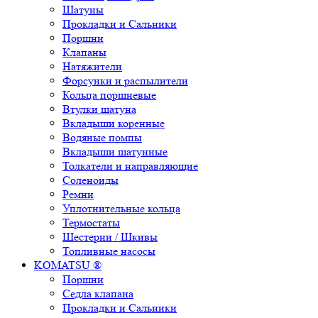
Шатуны
Прокладки и Сальники
Поршни
Клапаны
Натяжители
Форсунки и распылители
Кольца поршневые
Втулки шатуна
Вкладыши коренные
Водяные помпы
Вкладыши шатунные
Толкатели и направляющие
Соленоиды
Ремни
Уплотнительные кольца
Термостаты
Шестерни / Шкивы
Топливные насосы
KOMATSU ®
Поршни
Седла клапана
Прокладки и Сальники