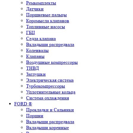
Ремкомплекты
Датчики
Поршневые пальцы
Коромысла клапанов
Топливные насосы
ГБЦ
Седла клапана
Вкладыши распредвала
Коленвалы
Клапаны
Воздушные компрессоры
ТНВД
Заглушки
Электрическая система
Турбокомпрессоры
Уплотнительные кольца
Система охлаждения
FORD ®
Прокладки и Сальники
Поршни
Вкладыши распредвала
Вкладыши коренные