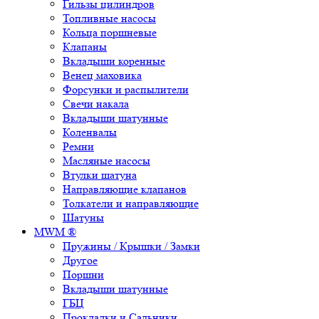
Гильзы цилиндров
Топливные насосы
Кольца поршневые
Клапаны
Вкладыши коренные
Венец маховика
Форсунки и распылители
Свечи накала
Вкладыши шатунные
Коленвалы
Ремни
Масляные насосы
Втулки шатуна
Направляющие клапанов
Толкатели и направляющие
Шатуны
MWM ®
Пружины / Крышки / Замки
Другое
Поршни
Вкладыши шатунные
ГБЦ
Прокладки и Сальники