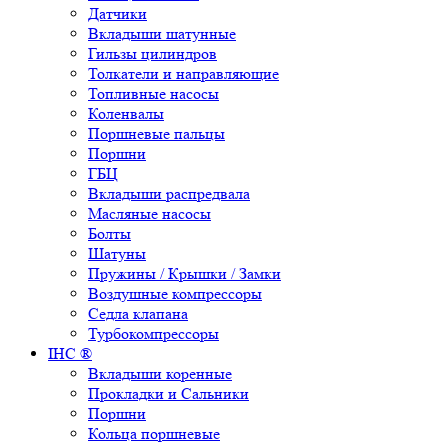
Датчики
Вкладыши шатунные
Гильзы цилиндров
Толкатели и направляющие
Топливные насосы
Коленвалы
Поршневые пальцы
Поршни
ГБЦ
Вкладыши распредвала
Масляные насосы
Болты
Шатуны
Пружины / Крышки / Замки
Воздушные компрессоры
Седла клапана
Турбокомпрессоры
IHC ®
Вкладыши коренные
Прокладки и Сальники
Поршни
Кольца поршневые