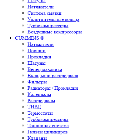
Шатуны
Натяжители
Система смазки
Уплотнительные кольца
Турбокомпрессоры
Воздушные компрессоры
CUMMINS ®
Натяжители
Поршни
Прокладки
Шатуны
Венец маховика
Вкладыши распредвала
Фильтры
Радиаторы / Прокладки
Коленвалы
Распредвалы
ТНВД
Термостаты
Турбокомпрессоры
Топливная система
Гильзы цилиндров
Клапаны