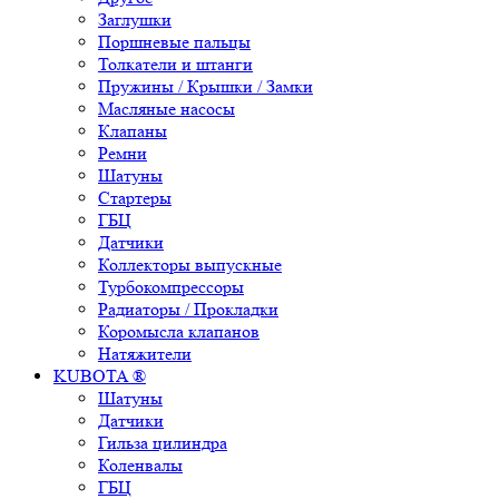
Заглушки
Поршневые пальцы
Толкатели и штанги
Пружины / Крышки / Замки
Масляные насосы
Клапаны
Ремни
Шатуны
Стартеры
ГБЦ
Датчики
Коллекторы выпускные
Турбокомпрессоры
Радиаторы / Прокладки
Коромысла клапанов
Натяжители
KUBOTA ®
Шатуны
Датчики
Гильза цилиндра
Коленвалы
ГБЦ