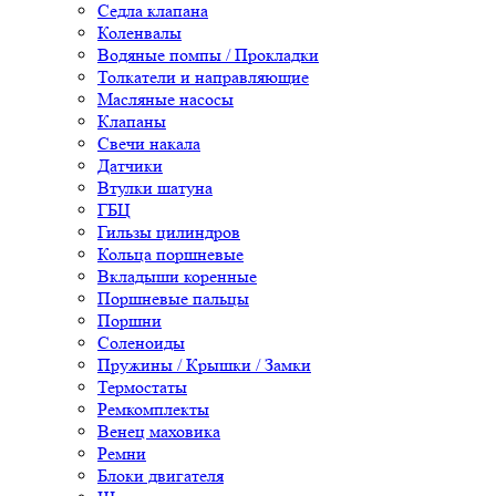
Седла клапана
Коленвалы
Водяные помпы / Прокладки
Толкатели и направляющие
Масляные насосы
Клапаны
Свечи накала
Датчики
Втулки шатуна
ГБЦ
Гильзы цилиндров
Кольца поршневые
Вкладыши коренные
Поршневые пальцы
Поршни
Соленоиды
Пружины / Крышки / Замки
Термостаты
Ремкомплекты
Венец маховика
Ремни
Блоки двигателя