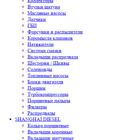
Коллекторы
Втулки шатуна
Масляные насосы
Датчики
ГБЦ
Форсунки и распылители
Коромысла клапанов
Натяжители
Система смазки
Вкладыши распредвала
Шестерни / Шкивы
Соленоиды
Топливные насосы
Блоки двигателя
Поршни
Турбокомпрессоры
Поршневые пальцы
Фильтры
Распредвалы
SHANGHAI DIESEL
Кольца поршневые
Вкладыши коренные
Вкладыши шатунные