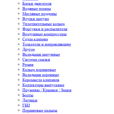
Блоки двигателя
Водяные помпы
Масляные поддоны
Втулки шатуна
Уплотнительные кольца
Форсунки и распылители
Воздушные компрессоры
Седла клапана
Толкатели и направляющие
Другое
Вкладыши шатунные
Система смазки
Ремни
Кольца поршневые
Вкладыши коренные
Коромысла клапанов
Коллекторы выпускные
Пружины / Крышки / Замки
Болты
Датчики
ГБЦ
Поршневые пальцы