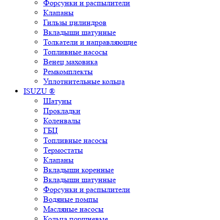
Форсунки и распылители
Клапаны
Гильзы цилиндров
Вкладыши шатунные
Толкатели и направляющие
Топливные насосы
Венец маховика
Ремкомплекты
Уплотнительные кольца
ISUZU ®
Шатуны
Прокладки
Коленвалы
ГБЦ
Топливные насосы
Термостаты
Клапаны
Вкладыши коренные
Вкладыши шатунные
Форсунки и распылители
Водяные помпы
Масляные насосы
Кольца поршневые